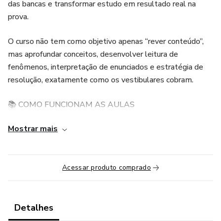
das bancas e transformar estudo em resultado real na
prova.
O curso não tem como objetivo apenas “rever conteúdo”,
mas aprofundar conceitos, desenvolver leitura de
fenômenos, interpretação de enunciados e estratégia de
resolução, exatamente como os vestibulares cobram.
📚 COMO FUNCIONAM AS AULAS
Mostrar mais
Aulas 100% ao vivo, com gravação disponível para acesso
posterior
Explicação do conteúdo sempre conectada ao perfil das
Acessar produto comprado
provas
Resolução comentada de exercícios selecionados
Detalhes