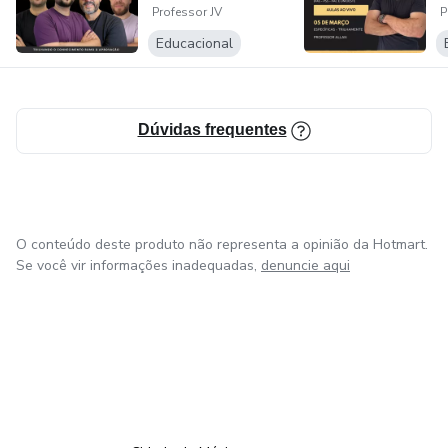
raciocínio do aluno, identifique erros de interpretação e
Professor JV
P
intervenha no momento certo — algo que não acontece
Educacional
em cursos exclusivamente gravados.
Dúvidas frequentes
O conteúdo deste produto não representa a opinião da Hotmart.
Se você vir informações inadequadas,
denuncie aqui
em Bogotá
em Amsterdam
em Madrid