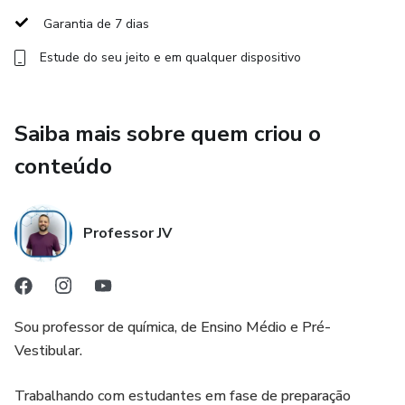
Espaço para dúvidas durante a aula
Garantia de 7 dias
Estude do seu jeito e em qualquer dispositivo
Ajuste de ritmo conforme a necessidade da turma
As aulas ao vivo permitem que o professor acompanhe o
raciocínio do aluno, identifique erros de interpretação e
Saiba mais sobre quem criou o
intervenha no momento certo — algo que não acontece
conteúdo
em cursos exclusivamente gravados.
A Específica de Química – Trilhamente foi desenvolvida
Professor JV
para estudantes que já estudam Química, mas sentem
dificuldade em interpretar questões, entender o raciocínio
das bancas e transformar estudo em resultado real na
prova.
Sou professor de química, de Ensino Médio e Pré-
Vestibular.
O curso não tem como objetivo apenas “rever conteúdo”,
mas aprofundar conceitos, desenvolver leitura de
Trabalhando com estudantes em fase de preparação