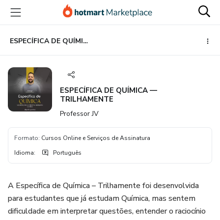
Ir
Ir
Ir
para
para
para
o
o
o
conteúdo
pagamento
rodapé
ESPECÍFICA DE QUÍMICA — TRILHAMENTE
principal
ESPECÍFICA DE QUÍMICA —
TRILHAMENTE
Professor JV
Formato
:
Cursos Online e Serviços de Assinatura
Idioma
:
Português
A Específica de Química – Trilhamente foi desenvolvida
para estudantes que já estudam Química, mas sentem
dificuldade em interpretar questões, entender o raciocínio