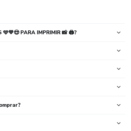
🩵💙😍 PARA IMPRIMIR 📸 🖨?
comprar?