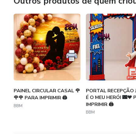
Outros produtos de quem crio
PAINEL CIRCULAR CASAL 🌹
PORTAL RECEPÇÃO 
É O MEU HERÓI 🌃❤️
🌹🌹 PARA IMPRIMIR 🖨
IMPRIMIR 🖨️
BBM
BBM