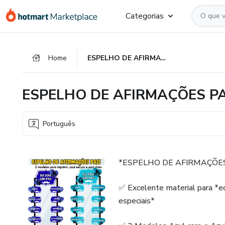
Ir
Ir
Ir
Categorias
para
para
para
o
o
o
conteúdo
pagamento
rodapé
Home
ESPELHO DE AFIRMAÇÕES PAIS 🩵💙😍 PARA IMPRIMIR 📸 🖨
principal
ESPELHO DE AFIRMAÇÕES PAIS
Português
*ESPELHO DE AFIRMAÇÕES 
✅ Excelente material para *e
especiais*