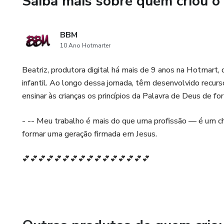
Saiba mais sobre quem criou o
BBM
10 Ano Hotmarter
Beatriz, produtora digital há mais de 9 anos na Hotmart, 
infantil. Ao longo dessa jornada, têm desenvolvido recur
ensinar às crianças os princípios da Palavra de Deus de form
- -- Meu trabalho é mais do que uma profissão — é um ch
formar uma geração firmada em Jesus.
💕💕💕💕💕💕💕💕💕💕💕💕💕💕💕💕