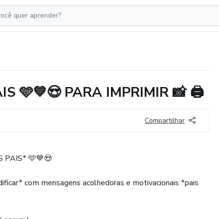
 🩵💙😍 PARA IMPRIMIR 📸 🖨
Compartilhar
PAIS* 🩵💙😍
dificar* com mensagens acolhedoras e motivacionais *pais