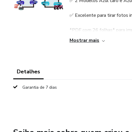
✅ 2 Modelos Azul caro e Azul
✅ Excelente para tirar fotos i
*PDF com 26 folhas* para im
Mostrar mais
*Apenas R$10*😱😍
Detalhes
Garantia de 7 dias