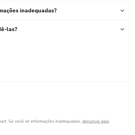
rmações inadequadas?
ê-las?
art. Se você vir informações inadequadas,
denuncie aqui