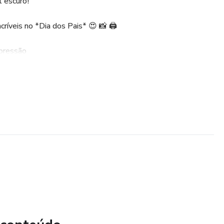
 escuro!
ncríveis no *Dia dos Pais* 😍 📸 🖨
pressão