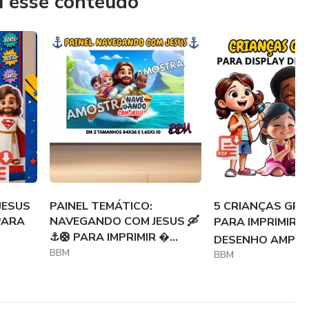
u esse conteúdo
JESUS
PAINEL TEMÁTICO:
5 CRIANÇAS GR
 PARA
NAVEGANDO COM JESUS 🛶
PARA IMPRIMIR 🖨
⚓🛟 PARA IMPRIMIR ...
DESENHO AMPLI
BBM
BBM