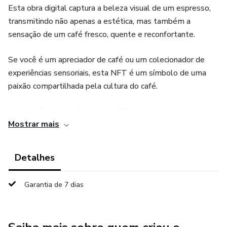
Esta obra digital captura a beleza visual de um espresso,
transmitindo não apenas a estética, mas também a
sensação de um café fresco, quente e reconfortante.
Se você é um apreciador de café ou um colecionador de
experiências sensoriais, esta NFT é um símbolo de uma
paixão compartilhada pela cultura do café.
Adquira "Espresso Elegance NFT" e mergulhe no mundo
Mostrar mais
cativante do café em forma de arte digital!
Detalhes
Garantia de 7 dias