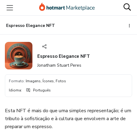
Ir
Ir
Ir
para
para
para
o
o
o
conteúdo
pagamento
rodapé
Espresso Elegance NFT
principal
Espresso Elegance NFT
Jonatham Stuart Peres
Formato
:
Imagens, Ícones, Fotos
Idioma
:
Português
Esta NFT é mais do que uma simples representação; é um
tributo à sofisticação e à cultura que envolvem a arte de
preparar um espresso.