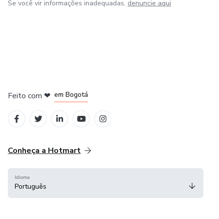
Se você vir informações inadequadas,
denuncie aqui
em Amsterdam
em Madrid
em Bogotá
Feito com
❤
em Belo Horizonte
na Cidade do México
Conheça a Hotmart
Idioma
Português