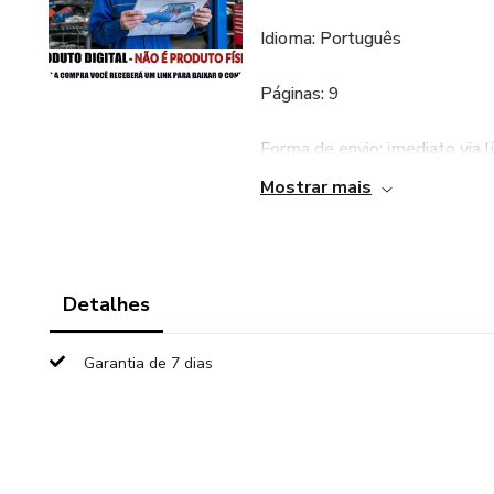
Idioma: Português
Páginas: 9
Forma de envio: imediato via 
Mostrar mais
PARA MECÂNICOS, ELETRI
Temos o prazer de apresenta
foco no intrincado e vital sis
Detalhes
desvendará os mistérios da inj
melhorar este sistema essenci
Garantia de 7 dias