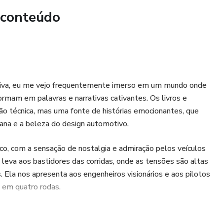
 conteúdo
tiva, eu me vejo frequentemente imerso em um mundo onde
ormam em palavras e narrativas cativantes. Os livros e
ão técnica, mas uma fonte de histórias emocionantes, que
ana e a beleza do design automotivo.
co, com a sensação de nostalgia e admiração pelos veículos
 leva aos bastidores das corridas, onde as tensões são altas
 Ela nos apresenta aos engenheiros visionários e aos pilotos
l em quatro rodas.
a de ouro para aqueles que buscam entender os mecanismos