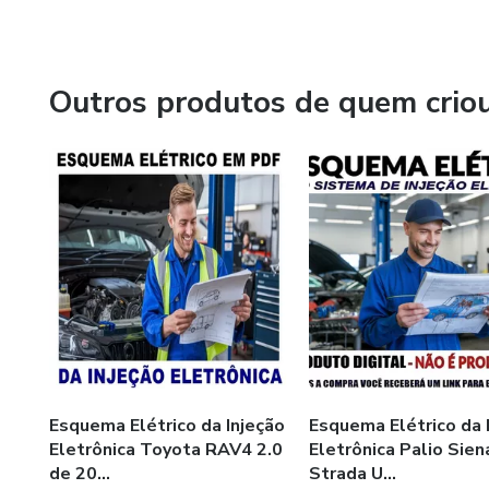
por trás dos motores. Eles explicam a ciência e a arte d
sistemas eletrônicos avançados dos veículos modernos.
Mas, para mim, o que mais fascina é a capacidade da liter
Outros produtos de quem crio
Seja através de biografias que narram a vida dos magnatas
de contos que descrevem a relação entre homem e máquin
e figurativamente.
A literatura automotiva é um gênero que não apenas inf
velocidade, à inovação e ao espírito de aventura que res
Esquema Elétrico da Injeção
Esquema Elétrico da 
Eletrônica Toyota RAV4 2.0
Eletrônica Palio Sien
de 20...
Strada U...