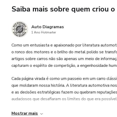
Saiba mais sobre quem criou o
Auto Diagramas
1 Ano Hotmarter
Como um entusiasta e apaixonado por literatura automo
o ronco dos motores e o brilho do metal polido se transf
artigos sobre carros não são apenas um meio de informaç
capturam o espírito de competição, a engenhosidade hum
Cada página virada é como um passeio em um carro clássi
que moldaram nossa história. A literatura automotiva nos
e as decisões estratégicas fazem ou quebram reputações.
audaciosos que desafiaram os limites do que era possíve
Os livros técnicos, por sua vez, são uma verdadeira min
Mostrar mais