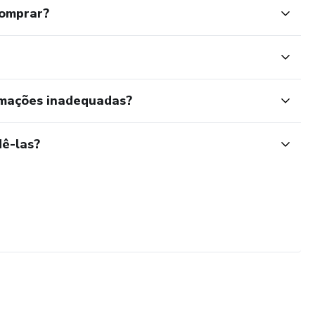
comprar?
rmações inadequadas?
ê-las?