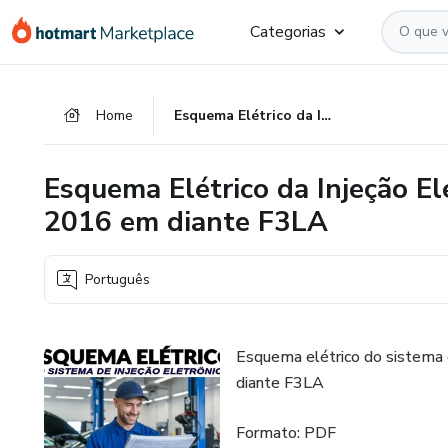
Ir
Ir
Ir
Categorias
para
para
para
o
o
o
conteúdo
pagamento
rodapé
Home
Esquema Elétrico da Injeção Eletrônica Hyundai HB20 1.0 de 2016 em diante F3LA
principal
Esquema Elétrico da Injeção E
2016 em diante F3LA
Português
Esquema elétrico do sistema 
diante F3LA
Formato: PDF