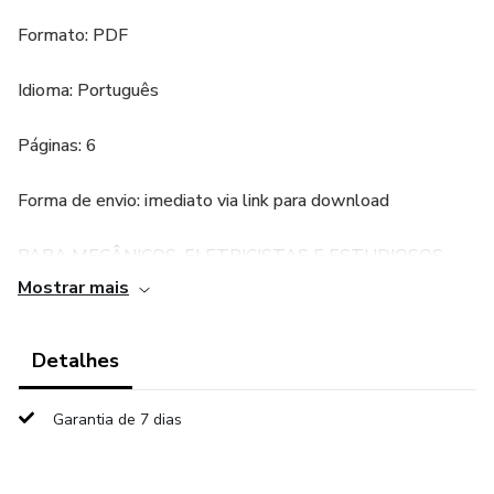
Formato: PDF
Idioma: Português
Páginas: 6
Forma de envio: imediato via link para download
PARA MECÂNICOS, ELETRICISTAS E ESTUDIOSOS.
Mostrar mais
Temos o prazer de apresentar nosso diagrama elétrico
automotivo em formato PDF, com foco no intrincado e
Detalhes
vital sistema de
Garantia de 7 dias
injeção eletrônica do seu carro. Este guia completo
desvendará os mistérios da injeção eletrônica, capacitando-
o a entender,