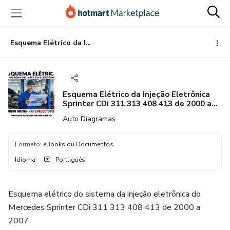
Ir
Ir
Ir
para
para
para
o
o
o
conteúdo
pagamento
rodapé
Esquema Elétrico da Injeção Eletrônica Sprinter CDi 311 313 408 413 de 2000 a 2007
principal
Esquema Elétrico da Injeção Eletrônica
Sprinter CDi 311 313 408 413 de 2000 a
2007
Auto Diagramas
Formato
:
eBooks ou Documentos
Idioma
:
Português
Esquema elétrico do sistema da injeção eletrônica do
Mercedes Sprinter CDi 311 313 408 413 de 2000 a
2007