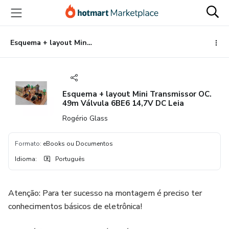
Ir
Ir
Ir
para
para
para
o
o
o
conteúdo
pagamento
rodapé
Esquema + layout Mini Transmissor OC. 49m Válvula 6BE6 14,7V DC Leia
principal
Esquema + layout Mini Transmissor OC.
49m Válvula 6BE6 14,7V DC Leia
Rogério Glass
Formato
:
eBooks ou Documentos
Idioma
:
Português
Atenção: Para ter sucesso na montagem é preciso ter
conhecimentos básicos de eletrônica!