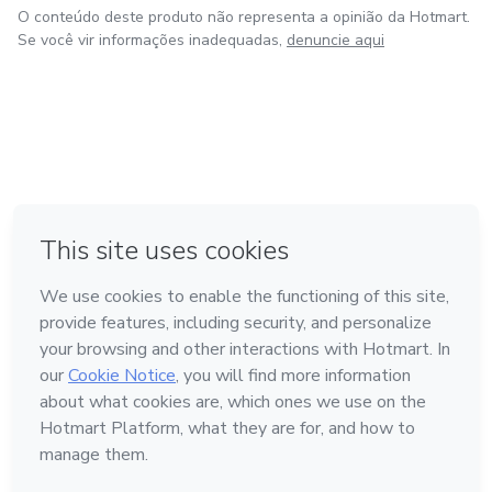
O conteúdo deste produto não representa a opinião da Hotmart.
Se você vir informações inadequadas,
denuncie aqui
em Bogotá
em Amsterdam
em Madrid
na Cidade do México
Feito com
❤
em Belo Horizonte
Conheça a Hotmart
Idioma
Português