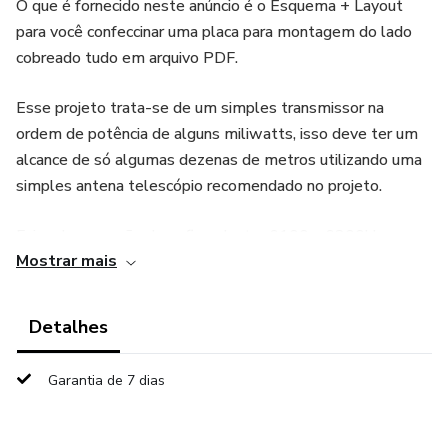
O que é fornecido neste anúncio é o Esquema + Layout
para você confeccinar uma placa para montagem do lado
cobreado tudo em arquivo PDF.
Esse projeto trata-se de um simples transmissor na
ordem de potência de alguns miliwatts, isso deve ter um
alcance de só algumas dezenas de metros utilizando uma
simples antena telescópio recomendado no projeto.
Faixa de operação deve ficar dentro 6100 a 6300khz
Mostrar mais
aprox. na faixa de 49m, com ajuste na sintonia!
Montagem muito interessante para aprendizado ou para
Detalhes
hobbystas, já que a alimentação do circuito deve ser feito
por uma fonte estabilizada linear com bom filtro para não
Garantia de 7 dias
gerar ruídos, entre 13,5V a 14,7V DC. com isso garantindo
uma montagem segura sem riscos de choques elétricos,
principalmente para quem está começando no hobby de