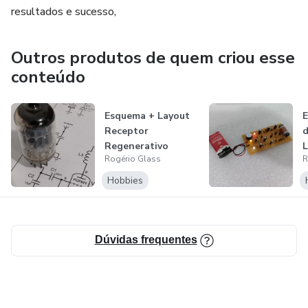
resultados e sucesso,
Outros produtos de quem criou esse
conteúdo
Esquema + Layout
E
Receptor
d
Regenerativo
L
Rogério Glass
R
Aviação Válvula
ECF80...
Hobbies
Dúvidas frequentes