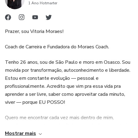
1 Ano Hotmarter
Prazer, sou Vitoria Moraes!
Coach de Carreira e Fundadora do Moraes Coach.
Tenho 26 anos, sou de São Paulo e moro em Osasco. Sou
movida por transformação, autoconhecimento e liberdade.
Estou em constante evolução — pessoal e
profissionalmente. Acredito que vim pra essa vida pra
aprender a ser livre, saber como aproveitar cada minuto,
viver — porque EU POSSO!
Quero me encontrar cada vez mais dentro de mim,
reconhecer o quanto sou incrível e, a partir disso, construir
Mostrar mais
uma vida boa enquanto estiver viva. Uma vida com sentido,