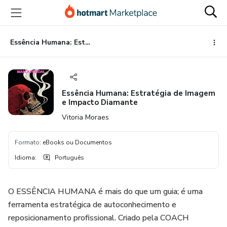
Ir
Ir
Ir
para
para
para
o
o
o
conteúdo
pagamento
rodapé
Essência Humana: Estratégia de Imagem e Impacto Diamante
principal
Essência Humana: Estratégia de Imagem
e Impacto Diamante
Vitoria Moraes
Formato
:
eBooks ou Documentos
Idioma
:
Português
O ESSÊNCIA HUMANA é mais do que um guia; é uma
ferramenta estratégica de autoconhecimento e
reposicionamento profissional. Criado pela COACH