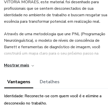
VITORIA MORAES, este material foi desenhado para
profissionais que se sentem desconectados de sua
identidade no ambiente de trabalho e buscam resgatar sua
essência para transformar potencial em realização real.
Através de uma metodologia que une PNL (Programação
Neurolinguística), o modelo de níveis de consciência de
Barrett e ferramentas de diagnóstico de imagem, você
construirá um mapa claro para o seu próximo passo na
carreira.
Mostrar mais
O conteúdo abrange:
Vantagens
Detalhes
🔹Mapa de Imagem e Influência: Alinhamento de
comunicação visual e comportamental.
Identidade: Reconecte-se com quem você é e elimine a
desconexão no trabalho.
🔹Comunicação com PNL: Identificação de sistemas
representacionais (Visual, Auditivo, Cinestésico e Digital).