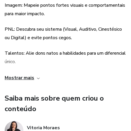
Imagem: Mapeie pontos fortes visuais e comportamentais
🔹Mapa de Talentos e Energia: Identificação de diferenciais
para maior impacto.
únicos e gestão de produtividade.
PNL: Descubra seu sistema (Visual, Auditivo, Cinestésico
🔹Valores de Barrett: Alinhamento de propósito pessoal
ou Digital) e evite pontos cegos.
com o mundo corporativo.
Talentos: Alie dons natos a habilidades para um diferencial
único.
Energia: Diagnóstico do que nutre ou drena sua força vital.
Mostrar mais
Valores: Alinhamento Barrett para decisões com
Saiba mais sobre quem criou o
propósito.
conteúdo
Ação: Guia prático para sua transformação imediata.
Vitoria Moraes