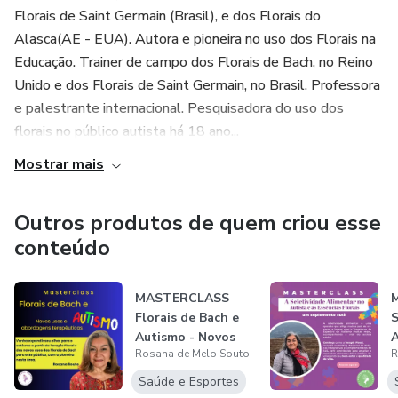
também!!
Florais de Saint Germain (Brasil), e dos Florais do
Alasca(AE - EUA). Autora e pioneira no uso dos Florais na
Educação. Trainer de campo dos Florais de Bach, no Reino
Unido e dos Florais de Saint Germain, no Brasil. Professora
e palestrante internacional. Pesquisadora do uso dos
florais no público autista há 18 ano...
Mostrar mais
Outros produtos de quem criou esse
conteúdo
MASTERCLASS
Florais de Bach e
S
Autismo - Novos
A
Rosana de Melo Souto
R
usos e abordag...
A
E
Saúde e Esportes