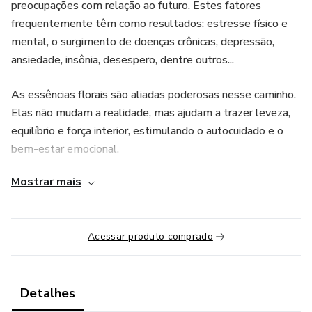
preocupações com relação ao futuro. Estes fatores
frequentemente têm como resultados: estresse físico e
mental, o surgimento de doenças crônicas, depressão,
ansiedade, insônia, desespero, dentre outros...
As essências florais são aliadas poderosas nesse caminho.
Elas não mudam a realidade, mas ajudam a trazer leveza,
equilíbrio e força interior, estimulando o autocuidado e o
bem-estar emocional.
Mostrar mais
Neste workshop com Rosana Souto, você vai aprender:
🌸 Como as essências florais podem apoiar mães atípicas
nas diferentes fases desta jornada.
Acessar produto comprado
🌸 Os fundamentos da terapia floral, as evidências
científicas e as diferentes formas de usar as essências
Detalhes
florais para otimizar o seu tempo.