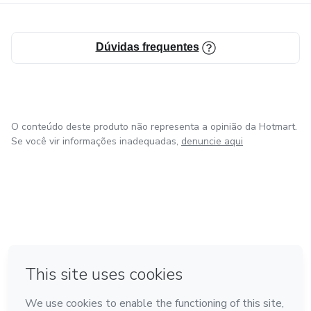
Dúvidas frequentes
O conteúdo deste produto não representa a opinião da Hotmart.
Se você vir informações inadequadas,
denuncie aqui
em Bogotá
em Amsterdam
em Madrid
na Cidade do México
Feito com
❤
em Belo Horizonte