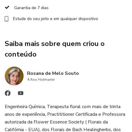
Garantia de 7 dias
🌸 Dicas de essências fundamentais para a manutenção da
Estude do seu jeito e em qualquer dispositivo
saúde e bem-estar de uma mãe atípica.
✨ Este workshop é um convite para você cuidar de si
Saiba mais sobre quem criou o
própria com amor — porque quem cuida também merece
ser cuidada.
conteúdo
🌷 Inscreva-se já e permita-se que as essências florais
sejam seus instrumentos de autocuidado e bem-estar!
Rosana de Melo Souto
4 Ano Hotmarter
Obs.: este workshop foi criado e realizado primeiramente
em maio de 2024, para angariar recursos para ajudar os
abrigos dos autistas, no Rio Grande de Sul, por ocasião das
Engenheira Química, Terapeuta floral com mais de trinta
inundações.
anos de experiência, Practititioner Certificada e Professora
autorizada da Flower Essence Society ( Florais da
Agora, ele esta aqui para que vocês possam se ajudar
Califórnia - EUA), dos Florais de Bach Healingherbs, dos