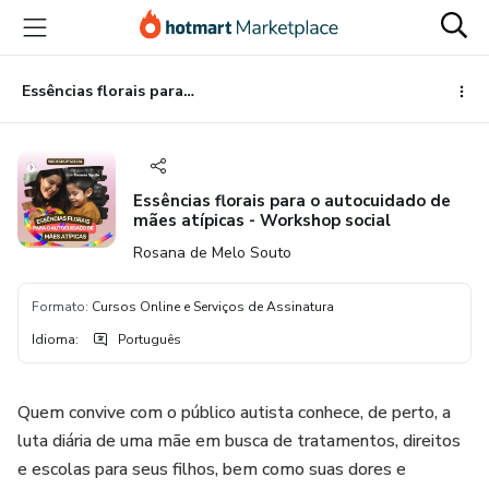
Ir
Ir
Ir
para
para
para
o
o
o
conteúdo
pagamento
rodapé
Essências florais para o autocuidado de mães atípicas - Workshop social
principal
Essências florais para o autocuidado de
mães atípicas - Workshop social
Rosana de Melo Souto
Formato
:
Cursos Online e Serviços de Assinatura
Idioma
:
Português
Quem convive com o público autista conhece, de perto, a
luta diária de uma mãe em busca de tratamentos, direitos
e escolas para seus filhos, bem como suas dores e