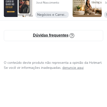
José Nascimento
J
Negócios e Carreira
Dúvidas frequentes
O conteúdo deste produto não representa a opinião da Hotmart.
Se você vir informações inadequadas,
denuncie aqui
em Bogotá
em Amsterdam
em Madrid