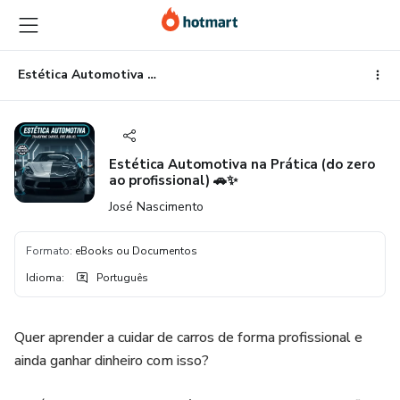
Ir
Ir
Ir
para
para
para
o
o
o
conteúdo
pagamento
rodapé
Estética Automotiva na Prática (do zero ao profissional) 🚗✨
principal
Estética Automotiva na Prática (do zero
ao profissional) 🚗✨
José Nascimento
Formato
:
eBooks ou Documentos
Idioma
:
Português
Quer aprender a cuidar de carros de forma profissional e
ainda ganhar dinheiro com isso?