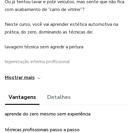
Ou já tentou lavar e polir veículos, mas sente que não fica
com acabamento de “carro de vitrine”?
Neste curso, você vai aprender estética automotiva na
prática, do zero, dominando as técnicas de:
lavagem técnica sem agredir a pintura
higienização interna profissional
polimento técnico para brilho e correção de pintura
Mostrar mais
proteção da pintura e dos interiores
Vantagens
Detalhes
como cobrar e atender clientes
aprende do zero mesmo sem experiência
O conteúdo é direto ao ponto, com passo a passo real de
serviço, para você aplicar no mesmo dia e já começar a
técnicas profissionais passo a passo