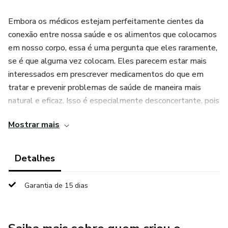
Embora os médicos estejam perfeitamente cientes da
conexão entre nossa saúde e os alimentos que colocamos
em nosso corpo, essa é uma pergunta que eles raramente,
se é que alguma vez colocam. Eles parecem estar mais
interessados em prescrever medicamentos do que em
tratar e prevenir problemas de saúde de maneira mais
natural e eficaz. Isso é especialmente desconcertante, pois
mais e mais pessoas sofrem de sensibilidade ao trigo,
Mostrar mais
alergia ou doença celíaca.
Detalhes
Garantia de 15 dias