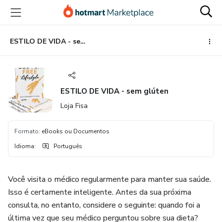
Ir
Ir
Ir
para
para
para
o
o
o
conteúdo
pagamento
rodapé
ESTILO DE VIDA - sem glúten
principal
ESTILO DE VIDA - sem glúten
Loja Fisa
Formato
:
eBooks ou Documentos
Idioma
:
Português
Você visita o médico regularmente para manter sua saúde.
Isso é certamente inteligente. Antes da sua próxima
consulta, no entanto, considere o seguinte: quando foi a
última vez que seu médico perguntou sobre sua dieta?