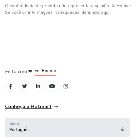
O conteúdo deste produto não representa a opinião da Hotmart.
Se você vir informações inadequadas,
denuncie aqui
em Amsterdam
em Madrid
em Bogotá
Feito com
❤
em Belo Horizonte
na Cidade do México
Conheça a Hotmart
Idioma
Português