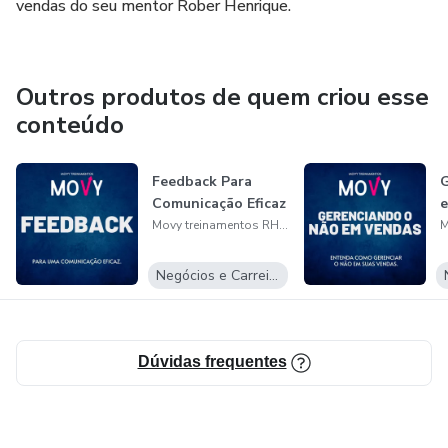
vendas do seu mentor Rober Henrique.
Outros produtos de quem criou esse
conteúdo
Feedback Para
G
Comunicação Eficaz
Movy treinamentos RHYM Ltda
Negócios e Carreira
Dúvidas frequentes