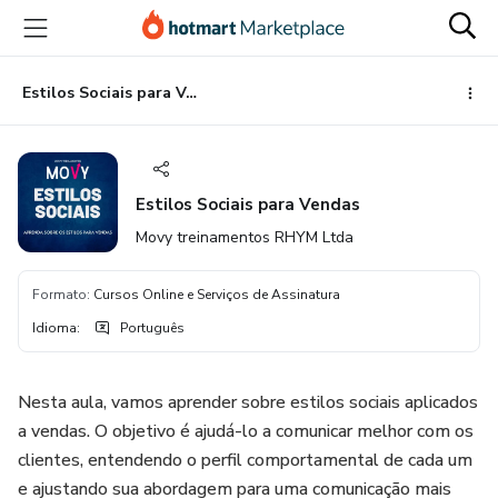
Ir
Ir
Ir
para
para
para
o
o
o
conteúdo
pagamento
rodapé
Estilos Sociais para Vendas
principal
Estilos Sociais para Vendas
Movy treinamentos RHYM Ltda
Formato
:
Cursos Online e Serviços de Assinatura
Idioma
:
Português
Nesta aula, vamos aprender sobre estilos sociais aplicados
a vendas. O objetivo é ajudá-lo a comunicar melhor com os
clientes, entendendo o perfil comportamental de cada um
e ajustando sua abordagem para uma comunicação mais