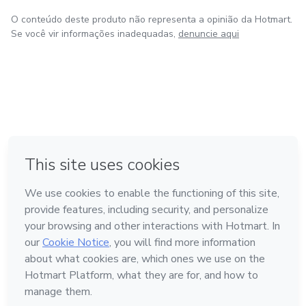
O conteúdo deste produto não representa a opinião da Hotmart.
Se você vir informações inadequadas,
denuncie aqui
em Amsterdam
em Madrid
em Bogotá
Feito com
❤
em Belo Horizonte
na Cidade do México
Conheça a Hotmart
Idioma
Português