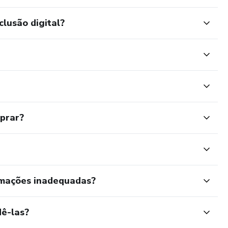
clusão digital?
mprar?
rmações inadequadas?
ê-las?