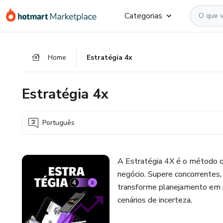
Ir
Ir
Ir
Categorias
para
para
para
o
o
o
conteúdo
pagamento
rodapé
Home
Estratégia 4x
principal
Estratégia 4x
Português
A Estratégia 4X é o método q
negócio. Supere concorrentes,
transforme planejamento em 
cenários de incerteza.