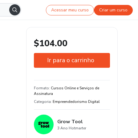
Acessar meu curso
Criar um curso
$104.00
Ir para o carrinho
Garantia de 7 dias
Estude do seu jeito e em qualquer
Formato
:
Cursos Online e Serviços de
dispositivo
Assinatura
Categoria
:
Empreendedorismo Digital
Grow Tool
3 Ano Hotmarter