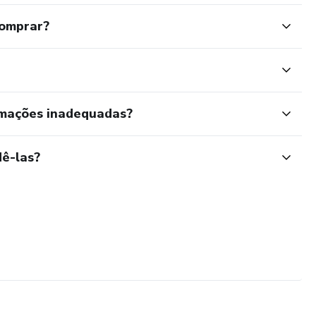
comprar?
rmações inadequadas?
ê-las?