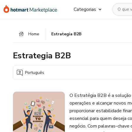
Ir
Ir
Ir
Categorias
para
para
para
o
o
o
conteúdo
pagamento
rodapé
Home
Estrategia B2B
principal
Estrategia B2B
Português
O Estratégia B2B é a solução
operações e alcançar novos 
proporcionar estabilidade fin
essencial para quem deseja co
negócio. Com palavras-chave c