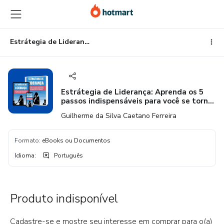
Ir
Ir
Ir
para
para
para
o
o
o
conteúdo
pagamento
rodapé
Estrátegia de Liderança: Aprenda os 5 passos indispensáveis para você se tornar um líder eficaz a ser seguido pelo mercado!
principal
Estrátegia de Liderança: Aprenda os 5
passos indispensáveis para você se tornar
um líder eficaz a ser seguido pelo
Guilherme da Silva Caetano Ferreira
mercado!
Formato
:
eBooks ou Documentos
Idioma
:
Português
Produto indisponível
Cadastre-se e mostre seu interesse em comprar para o(a)