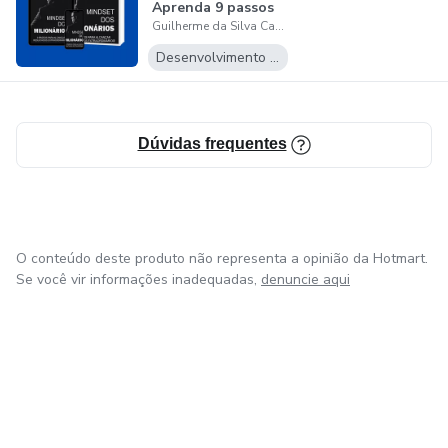
Aprenda 9 passos
Guilherme da Silva Caetano Ferreira
para alcançar
resu...
Desenvolvimento Pessoal
Dúvidas frequentes
O conteúdo deste produto não representa a opinião da Hotmart.
Se você vir informações inadequadas,
denuncie aqui
em Bogotá
em Amsterdam
em Madrid