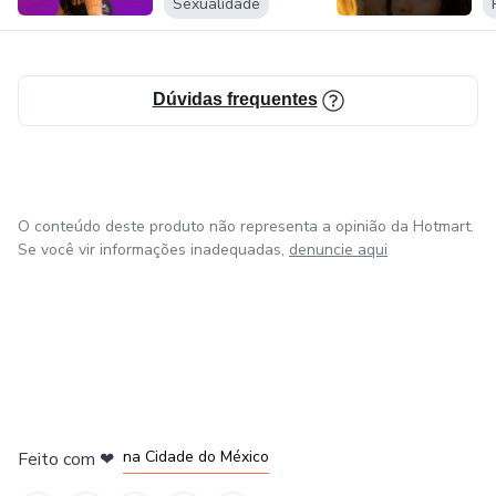
Sexualidade
Dúvidas frequentes
O conteúdo deste produto não representa a opinião da Hotmart.
Se você vir informações inadequadas,
denuncie aqui
em Bogotá
em Amsterdam
em Madrid
na Cidade do México
Feito com
❤
em Belo Horizonte