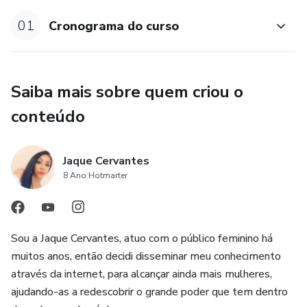
termos e políticas da Hotmart podem ser acessados aqui
(https://www.hotmart.com/legal/pt-BR), antes mesmo da
01
Cronograma do curso
conclusão da compra."
Saiba mais sobre quem criou o
conteúdo
Jaque Cervantes
8 Ano Hotmarter
Sou a Jaque Cervantes, atuo com o público feminino há
muitos anos, então decidi disseminar meu conhecimento
através da internet, para alcançar ainda mais mulheres,
ajudando-as a redescobrir o grande poder que tem dentro