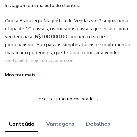
Instagram ou uma lista de clientes.
Com a Estratégia Magnética de Vendas você seguirá uma
etapa de 10 passos, os mesmos passos que eu usei para
vender quase R$100.000,00 com um curso de
pompoarismo. Sao passos simples, fáceis de implementar,
mas muito poderosos, que te farao começar a vender
muito ainda hoje, se você quiser!
Mostrar mais
“Esse produto é comercializado com apoio da Hotmart. A
plataforma não faz controle editorial prévio dos produtos
comercializados, nem avalia a tecnicidade e experiência
Acessar produto comprado
daqueles que os produzem. A existência de um produto e
sua aquisição, por meio da plataforma, não podem ser
consideradas como garantia de qualidade de conteúdo e
resultado, em qualquer hipótese. Ao adquiri-lo, o
Conteúdo
Vantagens
Detalhes
comprador declara estar ciente dessas informações. Os