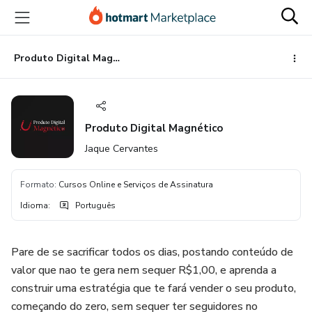
Ir
Ir
Ir
para
para
para
o
o
o
conteúdo
pagamento
rodapé
Produto Digital Magnético
principal
Produto Digital Magnético
Jaque Cervantes
Formato
:
Cursos Online e Serviços de Assinatura
Idioma
:
Português
Pare de se sacrificar todos os dias, postando conteúdo de
valor que nao te gera nem sequer R$1,00, e aprenda a
construir uma estratégia que te fará vender o seu produto,
começando do zero, sem sequer ter seguidores no