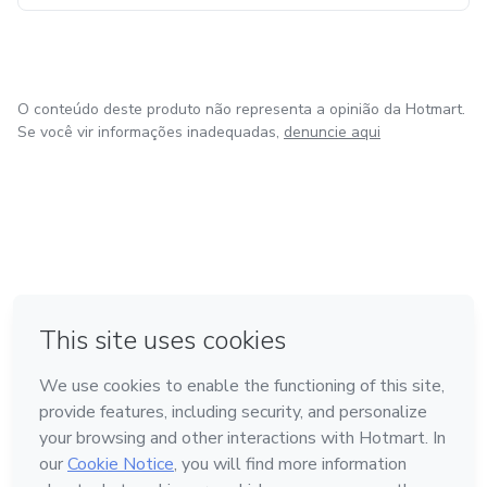
O conteúdo deste produto não representa a opinião da Hotmart.
Se você vir informações inadequadas,
denuncie aqui
em Bogotá
em Amsterdam
em Madrid
na Cidade do México
Feito com
❤
em Belo Horizonte
Conheça a Hotmart