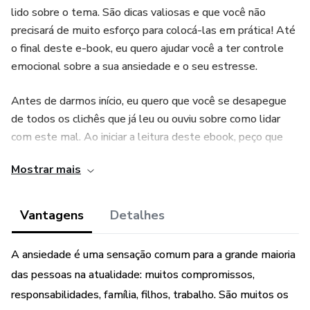
lido sobre o tema. São dicas valiosas e que você não
precisará de muito esforço para colocá-las em prática! Até
o final deste e-book, eu quero ajudar você a ter controle
emocional sobre a sua ansiedade e o seu estresse.
Antes de darmos início, eu quero que você se desapegue
de todos os clichês que já leu ou ouviu sobre como lidar
com este mal. Ao iniciar a leitura deste ebook, peço que
você se entregue ao que falarei aqui e que confie em mim,
Mostrar mais
que, enquanto produtor, tenho a responsabilidade de levar
para você informações corretas e precisas. O meu
compromisso é com o seu bem-estar.
Vantagens
Detalhes
De acordo com 2 fontes
A ansiedade é uma sensação comum para a grande maioria
das pessoas na atualidade: muitos compromissos,
Você sabia que ler faz tão bem para você de uma forma
responsabilidades, família, filhos, trabalho. São muitos os
que virou até mesmo um tipo de terapia? A biblioterapia é