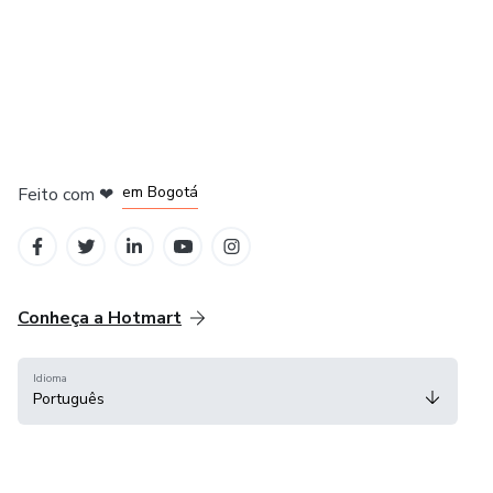
em Amsterdam
em Madrid
em Bogotá
Feito com
❤
em Belo Horizonte
na Cidade do México
Conheça a Hotmart
Idioma
Português