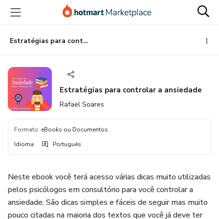
Ir
Ir
Ir
para
para
para
o
o
o
conteúdo
pagamento
rodapé
Estratégias para controlar a ansiedade
principal
Estratégias para controlar a ansiedade
Rafael Soares
Formato
:
eBooks ou Documentos
Idioma
:
Português
Neste ebook você terá acesso várias dicas muito utilizadas
pelos psicólogos em consultório para você controlar a
ansiedade. São dicas simples e fáceis de seguir mas muito
pouco citadas na maioria dos textos que você já deve ter