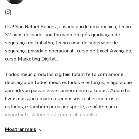
Montei este ebook com um único objetivo: ajudar você a
saber lidar com a ansiedade mas, mais do que isso, ajudar
Afinal ler já é uma terapia!
você a ter uma vida o mais tranquila possível para que você
Olá! Sou Rafael Soares , casado pai de uma menina, tenho
possa desfrutar dos bons momentos com sua família,
32 anos de idade, sou formado em pós graduação de
amigos e até mesmo sozinho ou sozinha, porque você
segurança do trabalho, tenho curso de supervisor de
merece isso.
segurança privada e operacional , curso de Excel Avançado,
curso Marketing Digital .
Todos meus produtos digitais foram feito com amor e
dedicação de todos meus estudos e esforços, e agora que
aprendi vou passar esse conhecimento a todos . Adoro ler
livros nos ajuda muito a ter nossos conhecimentos e
estudos, e também praticar esporte, a saúde muito
importante .Adoro está com minha família.
Mostrar mais
Forte abraço!