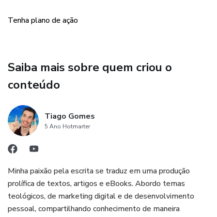
vida financeira abençoada e alinhada com sua fé. Adquira
Tenha plano de ação
agora o eBook "Vivendo uma Vida Abençoada: Estratégias
Bíblicas para a Prosperidade Financeira".
Saiba mais sobre quem criou o
conteúdo
Tiago Gomes
5 Ano Hotmarter
Minha paixão pela escrita se traduz em uma produção
prolífica de textos, artigos e eBooks. Abordo temas
teológicos, de marketing digital e de desenvolvimento
pessoal, compartilhando conhecimento de maneira