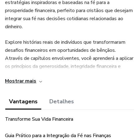
estratégias inspiradoras e baseadas na fé para a
prosperidade financeira, perfeito para cristãos que desejam
integrar sua fé nas decisões cotidianas relacionadas ao
dinheiro.
Explore histórias reais de indivíduos que transformaram
desafios financeiros em oportunidades de bênçãos.
Através de capítulos envolventes, você aprenderá a aplicar
os princípios da generosidade, integridade financeira e
confiança em Deus em sua própria jornada financeira.
Mostrar mais
Do convite à ação para a transformação de desafios em
oportunidades, este eBook é mais do que um guia; é um
Vantagens
Detalhes
mapa para uma vida verdadeiramente abençoada. Ao seguir
passos práticos e histórias inspiradoras, você será
Transforme Sua Vida Financeira
capacitado a viver uma vida financeira rica em significado,
propósito e prosperidade duradoura. Não perca a
Guia Prático para a Integração da Fé nas Finanças
oportunidade de dar o primeiro passo em direção a uma