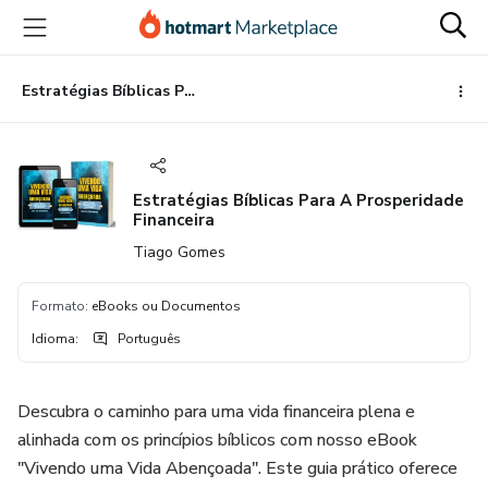
Ir
Ir
Ir
para
para
para
o
o
o
conteúdo
pagamento
rodapé
Estratégias Bíblicas Para A Prosperidade Financeira
principal
Estratégias Bíblicas Para A Prosperidade
Financeira
Tiago Gomes
Formato
:
eBooks ou Documentos
Idioma
:
Português
Descubra o caminho para uma vida financeira plena e
alinhada com os princípios bíblicos com nosso eBook
"Vivendo uma Vida Abençoada". Este guia prático oferece