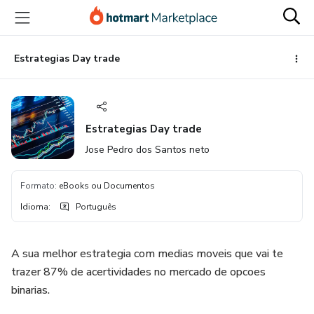
Ir
Ir
Ir
para
para
para
o
o
o
conteúdo
pagamento
rodapé
Estrategias Day trade
principal
Estrategias Day trade
Jose Pedro dos Santos neto
Formato
:
eBooks ou Documentos
Idioma
:
Português
A sua melhor estrategia com medias moveis que vai te
trazer 87% de acertividades no mercado de opcoes
binarias.