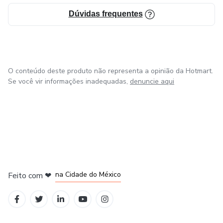
Dúvidas frequentes
O conteúdo deste produto não representa a opinião da Hotmart.
Se você vir informações inadequadas,
denuncie aqui
em Bogotá
em Amsterdam
em Madrid
na Cidade do México
Feito com
❤
em Belo Horizonte