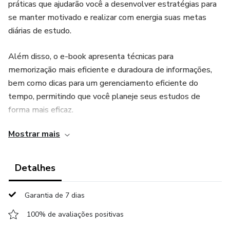
práticas que ajudarão você a desenvolver estratégias para
se manter motivado e realizar com energia suas metas
diárias de estudo.
Além disso, o e-book apresenta técnicas para
memorização mais eficiente e duradoura de informações,
bem como dicas para um gerenciamento eficiente do
tempo, permitindo que você planeje seus estudos de
forma mais eficaz.
Mostrar mais
E não para por aí! Com o e-book "Estratégias de Estudo: os
códigos secretos da aprendizagem", você também
aprenderá a compreender as informações de forma mais
Detalhes
eficiente e a aprender a aprender de forma mais efetiva.
Com essas estratégias, você estará pronto para aumentar
Garantia de 7 dias
seu desempenho acadêmico e alcançar seus objetivos de
100% de avaliações positivas
estudo com mais facilidade e sucesso.