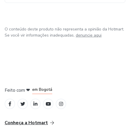
O conteúdo deste produto não representa a opinião da Hotmart.
Se você vir informações inadequadas,
denuncie aqui
em Amsterdam
em Madrid
em Bogotá
Feito com
❤
em Belo Horizonte
na Cidade do México
Conheça a Hotmart