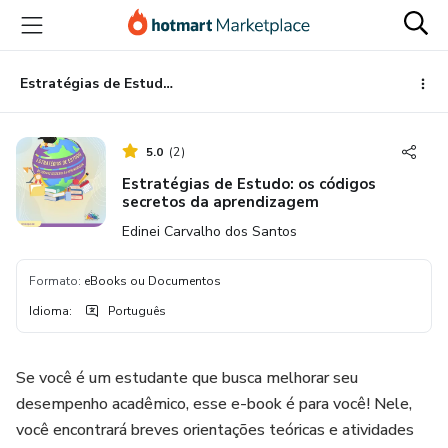
Ir
Ir
Ir
para
para
para
o
o
o
conteúdo
pagamento
rodapé
Estratégias de Estudo: os códigos secretos da aprendizagem
principal
5.0
(
2
)
Estratégias de Estudo: os códigos
secretos da aprendizagem
Edinei Carvalho dos Santos
Formato
:
eBooks ou Documentos
Idioma
:
Português
Se você é um estudante que busca melhorar seu
desempenho acadêmico, esse e-book é para você! Nele,
você encontrará breves orientações teóricas e atividades