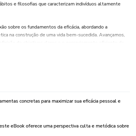
ábitos e filosofias que caracterizam indivíduos altamente
exão sobre os fundamentos da eficácia, abordando a
 ética na construção de uma vida bem-sucedida. Avançamos,
definição de objetivos claros e o gerenciamento eficiente do
ia não é uma questão de sorte, mas de práticas deliberadas
eBook mergulha em temas como foco, pensamento sistêmico,
iência, oferecendo insights valiosos e baseados em pesquisas
temporâneos, como Stephen Covey, Peter Drucker, Angela
ada capítulo combina teoria e prática, fornecendo
ramentas concretas para maximizar sua eficácia pessoal e
em ser aplicadas no cotidiano para maximizar o potencial
ste eBook oferece uma perspectiva culta e metódica sobre
 sobre a importância da renovação contínua e do aprendizado