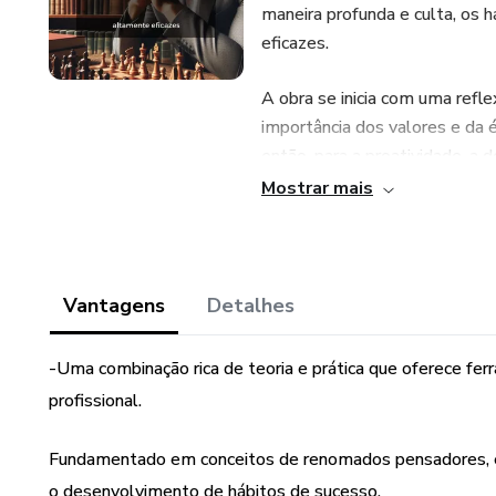
maneira profunda e culta, os h
eficazes.
A obra se inicia com uma refl
importância dos valores e da
então, para a proatividade, a 
tempo, revelando que a eficác
Mostrar mais
e bem estruturadas.
Nos capítulos seguintes, o 
relações interpessoais e resil
Vantagens
Detalhes
de renomados pensadores con
Duckworth e Daniel Goleman. C
-Uma combinação rica de teoria e prática que oferece fer
ferramentas concretas que pod
profissional.
humano.
Fundamentado em conceitos de renomados pensadores, e
Concluindo com uma discussão
o desenvolvimento de hábitos de sucesso.