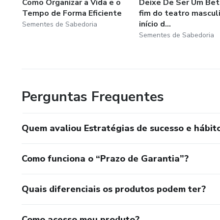
Como Organizar a Vida e o
Deixe De Ser Um Bet
Tempo de Forma Eficiente
fim do teatro mascul
início d...
Sementes de Sabedoria
Sementes de Sabedoria
Perguntas Frequentes
Quem avaliou Estratégias de sucesso e hábit
Como funciona o “Prazo de Garantia”?
Quais diferenciais os produtos podem ter?
Como acesso meu produto?