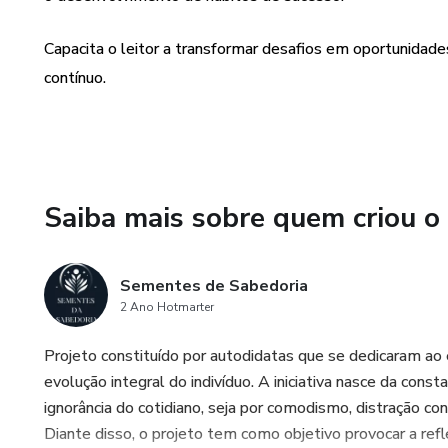
ao longo da vida, "Estruturas
todos que desejam transformar
Capacita o leitor a transformar desafios em oportunidad
desempenho superior. Se você
contínuo.
que o levarão a um novo patam
ação.
Saiba mais sobre quem criou o
Sementes de Sabedoria
2 Ano Hotmarter
Projeto constituído por autodidatas que se dedicaram ao
evolução integral do indivíduo. A iniciativa nasce da co
ignorância do cotidiano, seja por comodismo, distração c
Diante disso, o projeto tem como objetivo provocar a ref