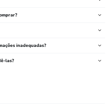
comprar?
rmações inadequadas?
ê-las?