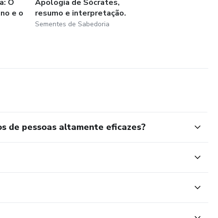
a: O
Apologia de Sócrates,
ino e o
resumo e interpretação.
Sementes de Sabedoria
os de pessoas altamente eficazes?