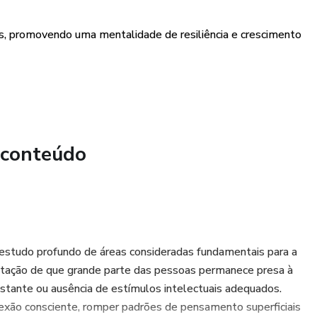
 de Excelência" se apresenta como um guia indispensável para
 sua abordagem à eficácia e, assim, alcançar um
es, promovendo uma mentalidade de resiliência e crescimento
 busca não apenas entender, mas implementar estratégias
ar de realização, este eBook é um convite à reflexão e à
 conteúdo
 estudo profundo de áreas consideradas fundamentais para a
nstatação de que grande parte das pessoas permanece presa à
onstante ou ausência de estímulos intelectuais adequados.
lexão consciente, romper padrões de pensamento superficiais