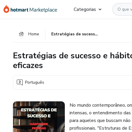
Ir
Ir
Ir
Categorias
para
para
para
o
o
o
conteúdo
pagamento
rodapé
Home
Estratégias de sucesso e hábitos de pessoas altamente eficazes
principal
Estratégias de sucesso e hábi
eficazes
Português
No mundo contemporâneo, ond
intensas, o entendimento das
para aqueles que buscam não 
profissionais. "Estruturas de