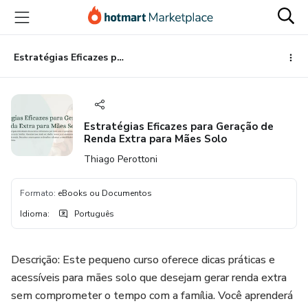
Ir
Ir
Ir
para
para
para
o
o
o
conteúdo
pagamento
rodapé
Estratégias Eficazes para Geração de Renda Extra para Mães Solo
principal
Estratégias Eficazes para Geração de
Renda Extra para Mães Solo
Thiago Perottoni
Formato
:
eBooks ou Documentos
Idioma
:
Português
Descrição: Este pequeno curso oferece dicas práticas e
acessíveis para mães solo que desejam gerar renda extra
sem comprometer o tempo com a família. Você aprenderá