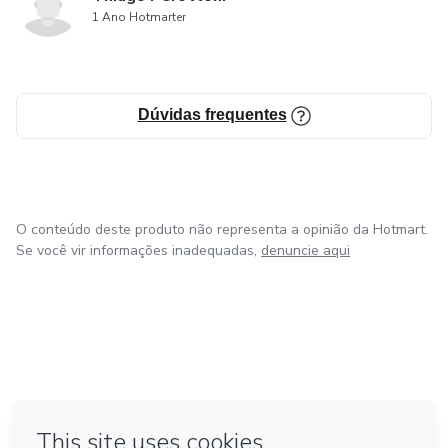
1 Ano Hotmarter
Dúvidas frequentes
O conteúdo deste produto não representa a opinião da Hotmart.
Se você vir informações inadequadas,
denuncie aqui
em Bogotá
em Amsterdam
em Madrid
na Cidade do México
Feito com
❤