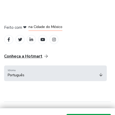
em Bogotá
em Amsterdam
em Madrid
na Cidade do México
Feito com
❤
em Belo Horizonte
Conheça a Hotmart
Idioma
Português