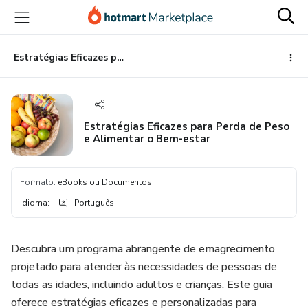
Ir
Ir
Ir
para
para
para
o
o
o
conteúdo
pagamento
rodapé
Estratégias Eficazes para Perda de Peso e Alimentar o Bem-estar
principal
Estratégias Eficazes para Perda de Peso
e Alimentar o Bem-estar
Formato
:
eBooks ou Documentos
Idioma
:
Português
Descubra um programa abrangente de emagrecimento
projetado para atender às necessidades de pessoas de
todas as idades, incluindo adultos e crianças. Este guia
oferece estratégias eficazes e personalizadas para