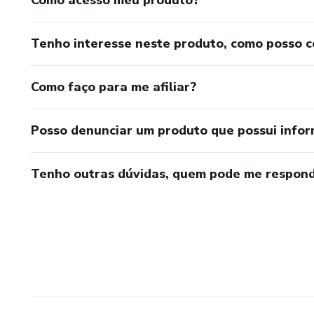
Como acesso meu produto?
Tenho interesse neste produto, como posso 
Como faço para me afiliar?
Posso denunciar um produto que possui info
Tenho outras dúvidas, quem pode me respond