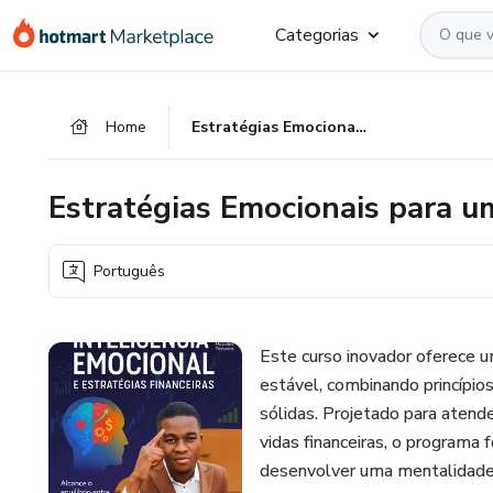
Ir
Ir
Ir
Categorias
para
para
para
o
o
o
conteúdo
pagamento
rodapé
Home
Estratégias Emocionais para uma Vida Financeira Equilibrada
principal
Estratégias Emocionais para um
Português
Este curso inovador oferece u
estável, combinando princípios
sólidas. Projetado para atend
vidas financeiras, o programa
desenvolver uma mentalidade 