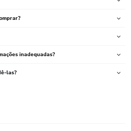
comprar?
rmações inadequadas?
ê-las?