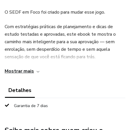
O SEDF em Foco foi criado para mudar esse jogo.
Com estratégias práticas de planejamento e dicas de
estudo testadas e aprovadas, este ebook te mostra o
caminho mais inteligente para a sua aprovação — sem
enrolação, sem desperdício de tempo e sem aquela
sensação de que você está ficando para trás.
Mostrar mais
✅ Organize sua rotina de estudos de forma eficiente
✅ Descubra como estudar com foco e absorver muito mais
Detalhes
✅ Chegue no dia da prova preparado, confiante e à frente
Garantia de 7 dias
da concorrência
Sua vaga na SEDF começa aqui. Está pronto para sair na