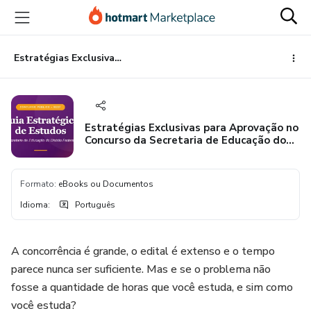
Ir
Ir
Ir
para
para
para
o
o
o
conteúdo
pagamento
rodapé
Estratégias Exclusivas para Aprovação no Concurso da Secretaria de Educação do Distrito Federal
principal
Estratégias Exclusivas para Aprovação no
Concurso da Secretaria de Educação do
Distrito Federal
Formato
:
eBooks ou Documentos
Idioma
:
Português
A concorrência é grande, o edital é extenso e o tempo
parece nunca ser suficiente. Mas e se o problema não
fosse a quantidade de horas que você estuda, e sim como
você estuda?