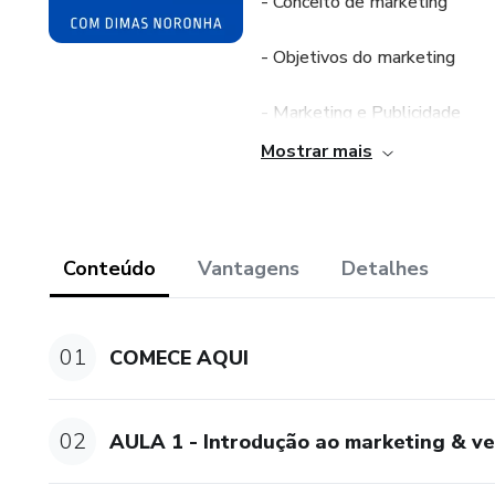
- Conceito de marketing
- Objetivos do marketing
- Marketing e Publicidade
Mostrar mais
- Marketing e Administração
- 4Ps do Marketing (Preço, pr
Conteúdo
Vantagens
Detalhes
2. Estratégias Lucrativas de 
- Marketing de atração
01
COMECE AQUI
- Prospecção de clientes
02
AULA 1 - Introdução ao marketing & v
- Marketing de conteúdo