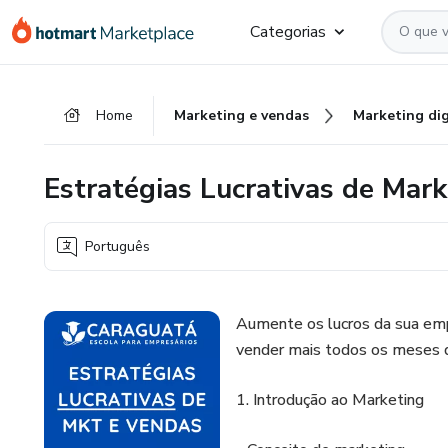
Ir
Ir
Ir
Categorias
para
para
para
o
o
o
conteúdo
pagamento
rodapé
Home
Marketing e vendas
Marketing dig
principal
Estratégias Lucrativas de Mar
Português
Aumente os lucros da sua emp
vender mais todos os meses 
1. Introdução ao Marketing