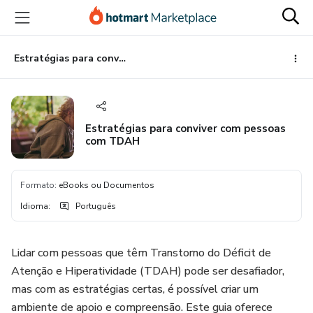
Ir
Ir
Ir
para
para
para
o
o
o
conteúdo
pagamento
rodapé
Estratégias para conviver com pessoas com TDAH
principal
Estratégias para conviver com pessoas
com TDAH
Formato
:
eBooks ou Documentos
Idioma
:
Português
Lidar com pessoas que têm Transtorno do Déficit de
Atenção e Hiperatividade (TDAH) pode ser desafiador,
mas com as estratégias certas, é possível criar um
ambiente de apoio e compreensão. Este guia oferece