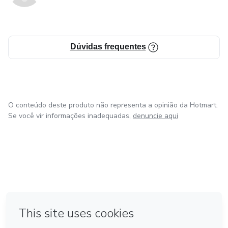
Dúvidas frequentes
O conteúdo deste produto não representa a opinião da Hotmart.
Se você vir informações inadequadas,
denuncie aqui
em Bogotá
em Amsterdam
em Madrid
na Cidade do México
Feito com
❤
em Belo Horizonte