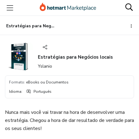
Ir
Ir
Ir
para
para
para
o
o
o
conteúdo
pagamento
rodapé
Estratégias para Negócios locais
principal
Estratégias para Negócios locais
Yslanio
Formato
:
eBooks ou Documentos
Idioma
:
Português
Nunca mais você vai travar na hora de desenvolver uma
estratégia. Chegou a hora de dar resultado de verdade para
os seus clientes!