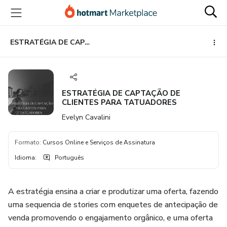
Ir
Ir
Ir
para
para
para
o
o
o
conteúdo
pagamento
rodapé
ESTRATÉGIA DE CAPTAÇÃO DE CLIENTES PARA TATUADORES
principal
ESTRATÉGIA DE CAPTAÇÃO DE
CLIENTES PARA TATUADORES
Evelyn Cavalini
Formato
:
Cursos Online e Serviços de Assinatura
Idioma
:
Português
A estratégia ensina a criar e produtizar uma oferta, fazendo
uma sequencia de stories com enquetes de antecipação de
venda promovendo o engajamento orgânico, e uma oferta