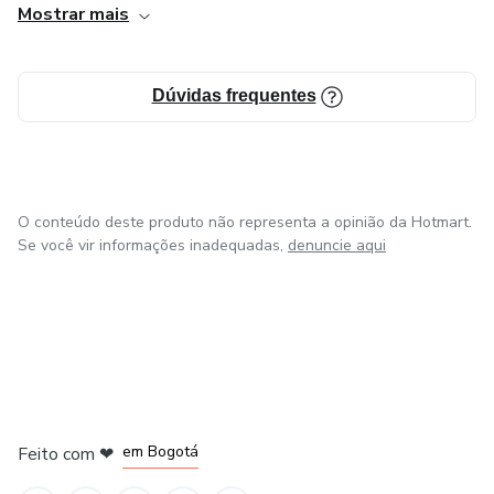
Mostrar mais
Foco em captação de clientes, funil de vendas, posts no
instagram, marketing estrategico, marketing sensorial e
muito mais...
Dúvidas frequentes
O conteúdo deste produto não representa a opinião da Hotmart.
Se você vir informações inadequadas,
denuncie aqui
em Amsterdam
em Madrid
em Bogotá
Feito com
❤
em Belo Horizonte
na Cidade do México