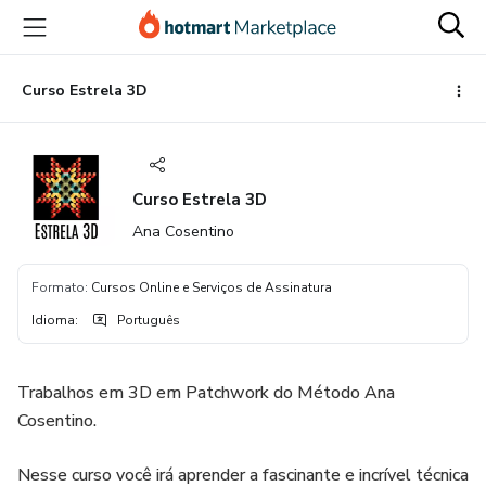
Ir
Ir
Ir
para
para
para
o
o
o
conteúdo
pagamento
rodapé
Curso Estrela 3D
principal
Curso Estrela 3D
Ana Cosentino
Formato
:
Cursos Online e Serviços de Assinatura
Idioma
:
Português
Trabalhos em 3D em Patchwork do Método Ana
Cosentino.
Nesse curso você irá aprender a fascinante e incrível técnica