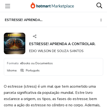
Ir
Ir
Ir
para
para
para
o
o
o
conteúdo
pagamento
rodapé
ESTRESSE! APRENDA A CONTROLAR.
principal
ESTRESSE! APRENDA A CONTROLAR.
EDIO WILSON DE SOUZA SANTOS
Formato
:
eBooks ou Documentos
Idioma
:
Português
O estresse (stress) é um mal que tem acometido uma
parcela significativa da população mundial. Estre livro
esclarece a origem, os tipos, as fases do estresse; bem
como a ação do estresse no cérebro e no corpo. Ademais,