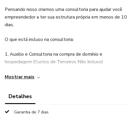
Pensando nisso criamos uma consultoria para ajudar você
empreendedor a ter sua estrutura própria em menos de 10
dias.
O que está incluso na consultoria:
1. Auxilio e Consultoria na compra de domínio e
hospedagem (Custos de Terceiros Não Incluso)
2. Instalação do Wordpress
Mostrar mais
3. Configuração de Business Manager do Facebook (BM)
Detalhes
4. Vinculação de Instagram Comercial | Facebook |
Garantia de 7 dias
Whatsapp Business
5. Criação de Conta de Anúncios do Facebook