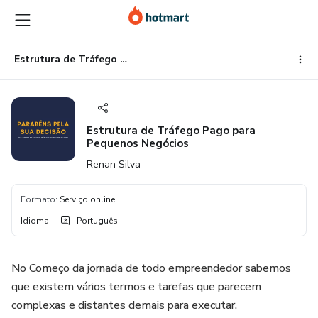
Ir
Ir
Ir
para
para
para
o
o
o
conteúdo
pagamento
rodapé
Estrutura de Tráfego Pago para Pequenos Negócios
principal
Estrutura de Tráfego Pago para
Pequenos Negócios
Renan Silva
Formato
:
Serviço online
Idioma
:
Português
No Começo da jornada de todo empreendedor sabemos
que existem vários termos e tarefas que parecem
complexas e distantes demais para executar.