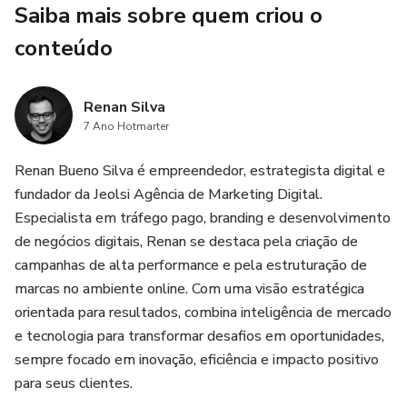
Saiba mais sobre quem criou o
6. Instalação de Pixel via API
conteúdo
7. Criação de Conta Google Tag Manager
Renan Silva
8. Criação de Conta Google Analytics
7 Ano Hotmarter
9. Criação de Conta Google Ads
Renan Bueno Silva é empreendedor, estrategista digital e
fundador da Jeolsi Agência de Marketing Digital.
Especialista em tráfego pago, branding e desenvolvimento
de negócios digitais, Renan se destaca pela criação de
campanhas de alta performance e pela estruturação de
marcas no ambiente online. Com uma visão estratégica
orientada para resultados, combina inteligência de mercado
e tecnologia para transformar desafios em oportunidades,
sempre focado em inovação, eficiência e impacto positivo
para seus clientes.