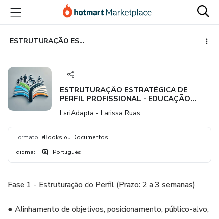
Ir
Ir
Ir
para
para
para
o
o
o
conteúdo
pagamento
rodapé
ESTRUTURAÇÃO ESTRATÉGICA DE PERFIL PROFISSIONAL - EDUCAÇÃO INCLUSIVA
principal
ESTRUTURAÇÃO ESTRATÉGICA DE
PERFIL PROFISSIONAL - EDUCAÇÃO
INCLUSIVA
LariAdapta - Larissa Ruas
Formato
:
eBooks ou Documentos
Idioma
:
Português
Fase 1 - Estruturação do Perfil (Prazo: 2 a 3 semanas)
● Alinhamento de objetivos, posicionamento, público-alvo,