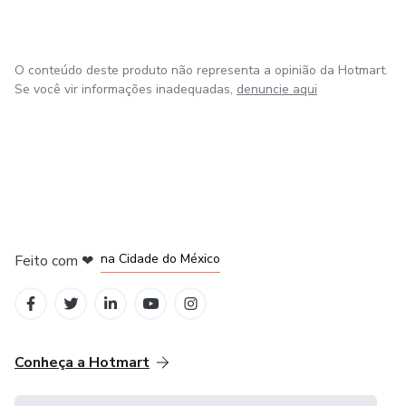
O conteúdo deste produto não representa a opinião da Hotmart.
Se você vir informações inadequadas,
denuncie aqui
em Bogotá
em Amsterdam
em Madrid
na Cidade do México
Feito com
❤
em Belo Horizonte
Conheça a Hotmart