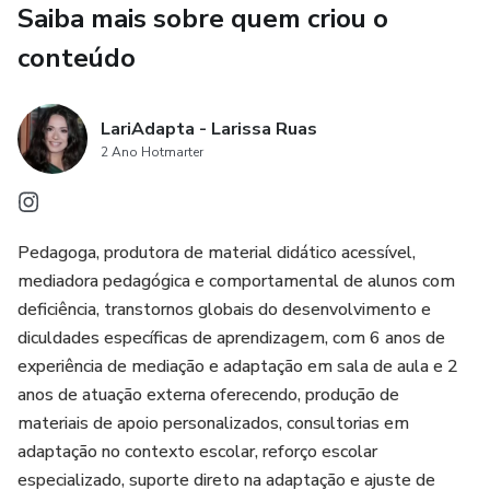
Saiba mais sobre quem criou o
público-alvo (documentado e entregue à cliente);
conteúdo
● Criação e postagem dos primeiros 12 posts para um
feed harmonioso e profissional;
LariAdapta - Larissa Ruas
● Criação e postagem de stories interativos;
2 Ano Hotmarter
● Estratégia inicial para captação dos primeiros seguidores
qualificados;
Pedagoga, produtora de material didático acessível,
mediadora pedagógica e comportamental de alunos com
● Possibilidade de gestão de tráfego pago para
deficiência, transtornos globais do desenvolvimento e
impulsionamento (orçamento definido pela cliente).
diculdades específicas de aprendizagem, com 6 anos de
experiência de mediação e adaptação em sala de aula e 2
anos de atuação externa oferecendo, produção de
materiais de apoio personalizados, consultorias em
adaptação no contexto escolar, reforço escolar
especializado, suporte direto na adaptação e ajuste de