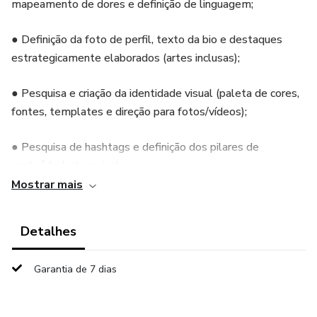
mapeamento de dores e definição de linguagem;
● Definição da foto de perfil, texto da bio e destaques
estrategicamente elaborados (artes inclusas);
● Pesquisa e criação da identidade visual (paleta de cores,
fontes, templates e direção para fotos/vídeos);
● Pesquisa de hashtags e definição dos pilares de
conteúdo (categorias);
Mostrar mais
● Relatório de estruturação com todas as informações
detalhadas;
Detalhes
Fase 2 - Crescimento e Engajamento Inicial (Prazo: 1 a 2
Garantia de 7 dias
meses)
● Planejamento de conteúdo estratégico para atrair o