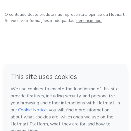
O conteúdo deste produto não representa a opinião da Hotmart.
Se você vir informações inadequadas,
denuncie aqui
em Amsterdam
em Madrid
em Bogotá
Feito com
❤
em Belo Horizonte
na Cidade do México
Conheça a Hotmart
Idioma
Português