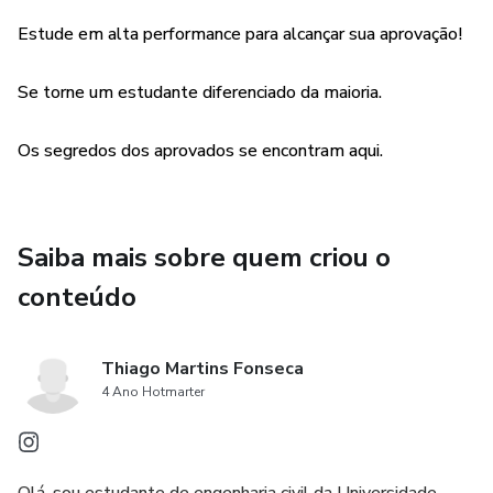
nenhum, é imprescindível ter estratégias para alcançar um
estudo eficiente
Estude em alta performance para alcançar sua aprovação!
Módulo 3: Método
Se torne um estudante diferenciado da maioria.
Ter um método é importante porque fornece uma
Os segredos dos aprovados se encontram aqui.
estrutura e uma abordagem sistemática para resolver
problemas ou alcançar objetivos. Ele ajuda a garantir que
todos os aspectos relevantes sejam considerados, e que
Saiba mais sobre quem criou o
as ações tomadas sejam consistentes e eficazes.
conteúdo
A partir desse ebook, você se tornará um estudante
diferenciado, tal que a aprovação será algo natural e
resultado das técnicas e atitudes aprendidas nesse
Thiago Martins Fonseca
4 Ano Hotmarter
treinamento!