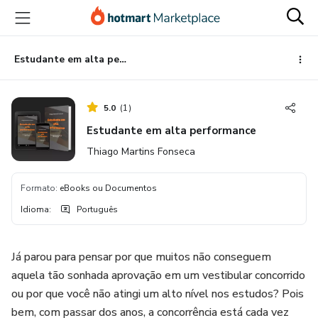
Ir
Ir
Ir
para
para
para
o
o
o
conteúdo
pagamento
rodapé
Estudante em alta performance
principal
5.0
(
1
)
Estudante em alta performance
Thiago Martins Fonseca
Formato
:
eBooks ou Documentos
Idioma
:
Português
Já parou para pensar por que muitos não conseguem
aquela tão sonhada aprovação em um vestibular concorrido
ou por que você não atingi um alto nível nos estudos? Pois
bem, com passar dos anos, a concorrência está cada vez