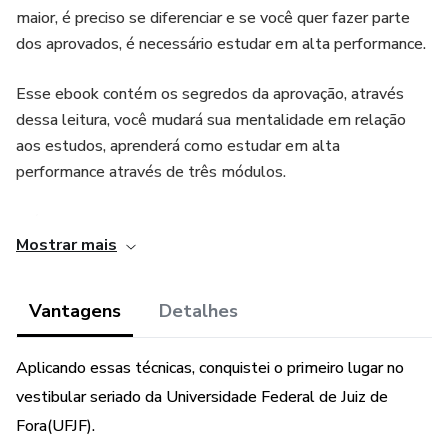
maior, é preciso se diferenciar e se você quer fazer parte
dos aprovados, é necessário estudar em alta performance.
Esse ebook contém os segredos da aprovação, através
dessa leitura, você mudará sua mentalidade em relação
aos estudos, aprenderá como estudar em alta
performance através de três módulos.
Módulo 1:Mentalidade
Mostrar mais
Eu te ensino como os estudantes de alto nível pensam e
quais atitudes é preciso tomar para ultrapassar aqueles
Vantagens
Detalhes
que acham que é o simples ato de assistir aula.
Aplicando essas técnicas, conquistei o primeiro lugar no
Módulo 2: Planejamento
vestibular seriado da Universidade Federal de Juiz de
Sem planejamento e organização você não vai a lugar
Fora(UFJF).