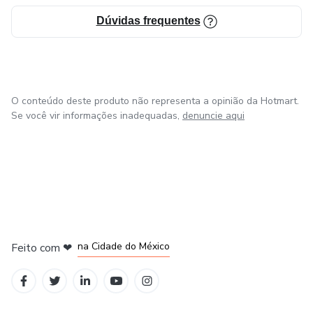
Dúvidas frequentes
O conteúdo deste produto não representa a opinião da Hotmart.
Se você vir informações inadequadas,
denuncie aqui
em Bogotá
em Amsterdam
em Madrid
na Cidade do México
Feito com
❤
em Belo Horizonte