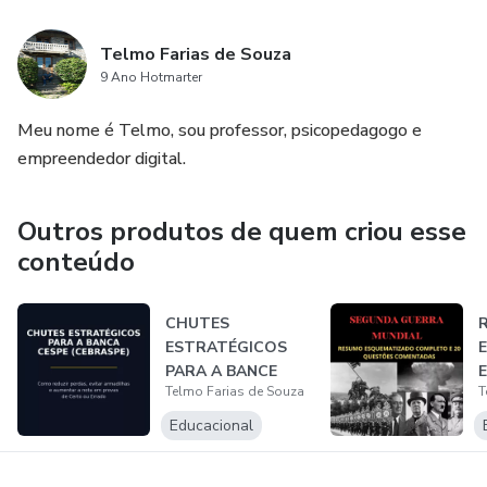
Telmo Farias de Souza
9 Ano Hotmarter
Meu nome é Telmo, sou professor, psicopedagogo e
empreendedor digital.
Outros produtos de quem criou esse
conteúdo
CHUTES
ESTRATÉGICOS
PARA A BANCE
Telmo Farias de Souza
T
CESPE (CEBRASPE)
2026
Educacional
G