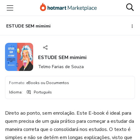
Ir
Ir
Ir
para
para
para
o
o
o
conteúdo
pagamento
rodapé
ESTUDE SEM mimimi
principal
ESTUDE SEM mimimi
Telmo Farias de Souza
Formato
:
eBooks ou Documentos
Idioma
:
Português
Direto ao ponto, sem enrolação. Este E-book é ideal para
quem precisa de um guia prático para começar a estudar da
maneira correta que o consolidará nos estudos. O texto é
simples e não se detém em longas explicações, visto que