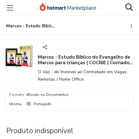
Ir
Ir
Ir
para
para
para
o
o
o
conteúdo
pagamento
rodapé
Marcos - Estudo Bíblico do Evangelho de Marcos para crianças | COCRIE | Cocriado com a @DonaCartola e @Lu5Vaz
principal
Marcos - Estudo Bíblico do Evangelho de
Marcos para crianças | COCRIE | Cocriado
com a @DonaCartola e @Lu5Vaz
O Vaz - do Invisível ao Contratado em Vagas
Remotas / Home Office
Formato
:
eBooks ou Documentos
Idioma
:
Português
Produto indisponível