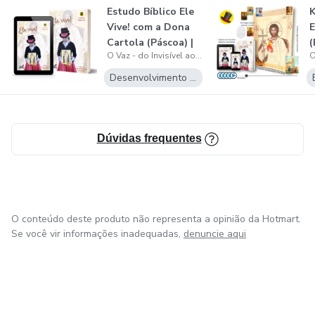
Estudo Bíblico Ele
K
Vive! com a Dona
E
- Ajustar currículo, LinkedIn e plataformas de vagas para o
Cartola (Páscoa) |
(
padrão que o mercado lê
O Vaz - do Invisível ao Contratado em Vagas Remotas / Home Office
COCRI...
Desenvolvimento Pessoal
- Parar de disparar currículos no escuro
- Transformar frustração em progresso mensurável
Dúvidas frequentes
- Construir uma carreira remota sustentável, com salários
entre R$3.000 e R$10.000+
Aqui não tem promessa mágica.
O conteúdo deste produto não representa a opinião da Hotmart.
Se você vir informações inadequadas,
denuncie aqui
Tem método, processo, comunidade e acompanhamento
humano.
Já vimos aliados: