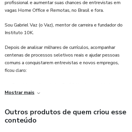
profissional e aumentar suas chances de entrevistas em
vagas Home Office e Remotas, no Brasil e fora.
Sou Gabriel Vaz (o Vaz), mentor de carreira e fundador do
Instituto 10K.
Depois de analisar milhares de currículos, acompanhar
centenas de processos seletivos reais e ajudar pessoas
comuns a conquistarem entrevistas e novos empregos,
ficou claro:
👉 O problema da maioria não é falta de capacidade,
Mostrar mais
é falta de posicionamento, clareza e estratégia.
Outros produtos de quem criou esse
Neste espaço, você vai aprender como:
conteúdo
- Ser encontrado por recrutadoras e gestores