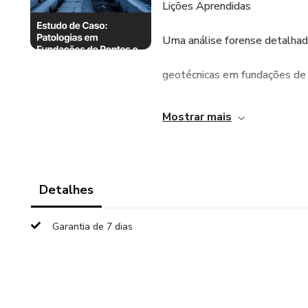
Lições Aprendidas
Uma análise forense detalhad
geotécnicas em fundações de
pontes,revelando causas,solu
Mostrar mais
aprendizados essenciais para
engenheiros civis.
Detalhes
Garantia de 7 dias