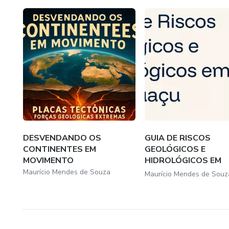
DESVENDANDO OS
GUIA DE RISCOS
CONTINENTES EM
GEOLÓGICOS E
MOVIMENTO
HIDROLÓGICOS EM
MANHUAÇU.
Maurício Mendes de Souza
Maurício Mendes de Souz