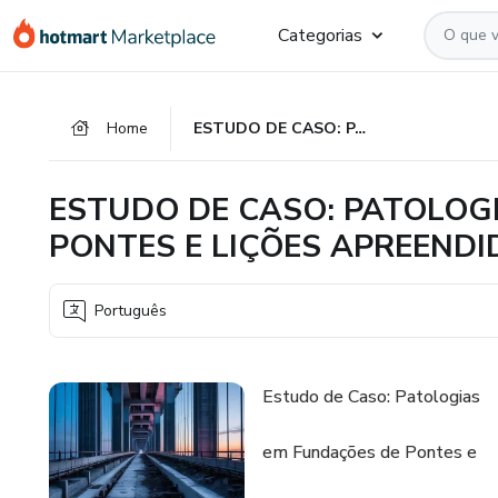
Ir
Ir
Ir
Categorias
para
para
para
o
o
o
conteúdo
pagamento
rodapé
Home
ESTUDO DE CASO: PATOLOGIAS EM FUNDAÇÕES DE PONTES E LIÇÕES APREENDIDAS
principal
ESTUDO DE CASO: PATOLOG
PONTES E LIÇÕES APREENDI
Português
Estudo de Caso: Patologias
em Fundações de Pontes e