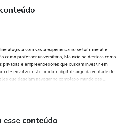
 conteúdo
eralogista com vasta experiência no setor mineral e
ção como professor universitário, Maurício se destaca como
as privadas e empreendedores que buscam investir em
ara desenvolver este produto digital surge da vontade de
ueles que desejam navegar no complexo mundo das ...
u esse conteúdo