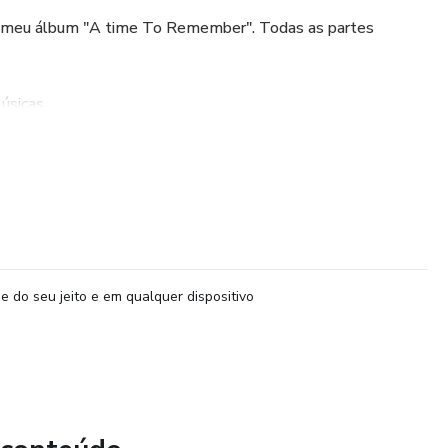
o meu álbum "A time To Remember". Todas as partes
Músicas
ica em diversas velocidades para você poder praticar de
PDF
antemente
e do seu jeito e em qualquer dispositivo