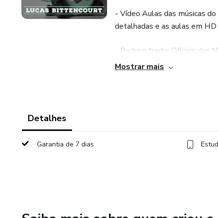
- Vídeo Aulas das músicas d
detalhadas e as aulas em HD
- Backing tracks Oficiais das 
Mostrar mais
- Loops de cada parte das mús
acordo com o seu nível
- Tablatura em Guitar Pro e 
Detalhes
- Conteúdo Atualizado const
Garantia de 7 dias
Estud