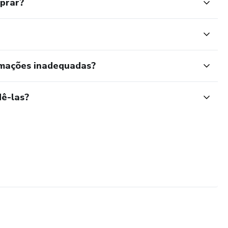
mprar?
rmações inadequadas?
ê-las?