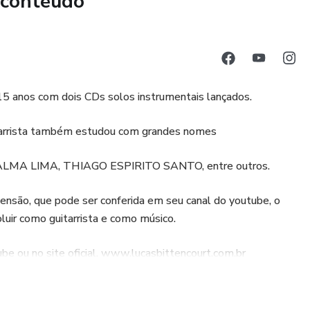
 conteúdo
 15 anos com dois CDs solos instrumentais lançados.
itarrista também estudou com grandes nomes
ALMA LIMA, THIAGO ESPIRITO SANTO, entre outros.
eensão, que pode ser conferida em seu canal do youtube, o
luir como guitarrista e como músico.
be ou no site oficial. www.lucasbittencourt.com.br