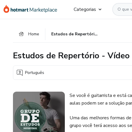
Ir
Ir
Ir
Categorias
para
para
para
o
o
o
conteúdo
pagamento
rodapé
Home
Estudos de Repertório - Vídeo aulas Lucas Bittencourt
principal
Estudos de Repertório - Vídeo
Português
Se você é guitarrista e está 
aulas podem ser a solução pa
Uma das melhores formas de s
grupo você terá acesso aos s