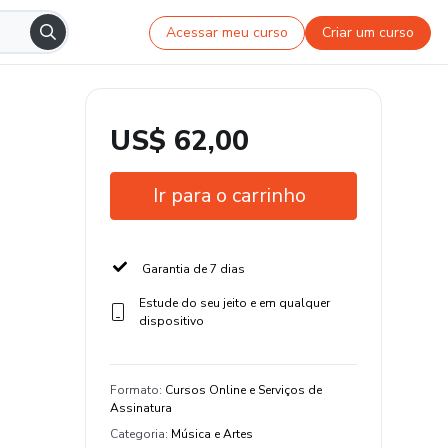
Acessar meu curso
Criar um curso
US$ 62,00
Ir para o carrinho
Garantia de 7 dias
Estude do seu jeito e em qualquer
dispositivo
Formato
:
Cursos Online e Serviços de
Assinatura
Categoria
:
Música e Artes