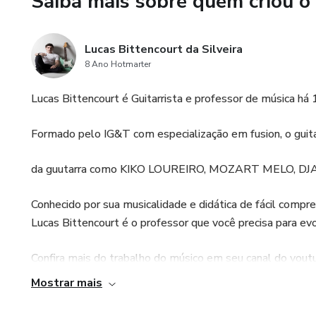
Saiba mais sobre quem criou o
Lucas Bittencourt da Silveira
8 Ano Hotmarter
Lucas Bittencourt é Guitarrista e professor de música há
Formado pelo IG&T com especialização em fusion, o gu
da guutarra como KIKO LOUREIRO, MOZART MELO, DJ
Conhecido por sua musicalidade e didática de fácil compr
Lucas Bittencourt é o professor que você precisa para evo
Confira mais do trabalho do músico em seu canal do youtu
Mostrar mais