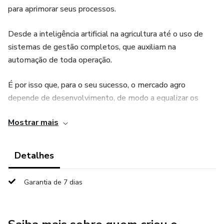
para aprimorar seus processos.
Desde a inteligência artificial na agricultura até o uso de
sistemas de gestão completos, que auxiliam na
automação de toda operação.
É por isso que, para o seu sucesso, o mercado agro
depende de desenvolvimento, de modo a equalizar os
impactos da produção com a demanda crescente.
Mostrar mais
Não é exagero afirmar que um dos pilares da economia
brasileira, bem como da sua infraestrutura industrial, é
Detalhes
baseada no mercado agro.
Garantia de 7 dias
Até 2016, segundo dados do Ministério da Agricultura,
Pecuária e Abastecimento (MAPA), a área plantada
brasileira havia crescido 53% em 25 anos.