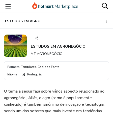
Ir
Ir
Ir
para
para
para
o
o
o
conteúdo
pagamento
rodapé
ESTUDOS EM AGRONEGÓCIO
principal
ESTUDOS EM AGRONEGÓCIO
MZ AGRONEGÓCIO
Formato
:
Templates, Códigos Fonte
Idioma
:
Português
O tema a seguir fala sobre vários aspecto relacionado ao
agronegócio , Aliás, o agro (como é popularmente
conhecido) é também sinônimo de inovação e tecnologia,
sendo um dos setores que mais investe em tendências