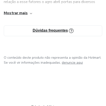
relação a esse fatores o agro abril portas para diversos
profissionais, em diversas áreas como por exemplo;
Mostrar mais
tecnologia, jurídico, administração, Market.
No entanto para que você se torne um profissional
Dúvidas frequentes
eficiente no agronegócio, você terá que adquirir vastos
conhecimento relacionado ao setor e para isso nós da MZ
AGRONÉGOCIO estamos aqui para te ajudar adquirir
conhecimentos.
O conteúdo deste produto não representa a opinião da Hotmart.
Se você vir informações inadequadas,
denuncie aqui
em Bogotá
em Amsterdam
em Madrid