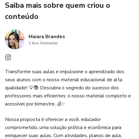
Saiba mais sobre quem criou o
### 📘 O que você recebe:
conteúdo
✔ Apostila completa em PDF
Maiara Brandes
✔ Conteúdo organizado em capítulos didáticos
3 Ano Hotmarter
✔ Atividades teóricas e práticas por tema
✔ Atividades lúdicas e reflexivas
Transforme suas aulas e impulsione o aprendizado dos
seus alunos com o nosso material educacional de alta
✔ Avaliação trimestral com gabarito
qualidade! 💡📚 Descubra o segredo do sucesso dos
professores mais eficientes: o nosso material completo e
✔ Propostas de projeto pedagógico
acessível por bimestre. 💰✨
✔ Material alinhado à BNCC
Nossa proposta é oferecer a você, educador
comprometido, uma solução prática e econômica para
✔ Linguagem acessível para os alunos
enriquecer suas aulas. Com atividades, planos de aula,