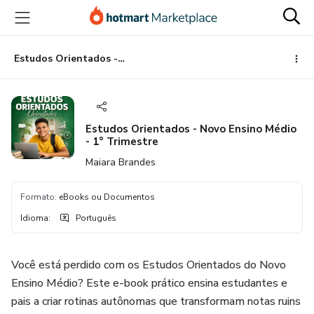
Ir
Ir
Ir
para
para
para
o
o
o
conteúdo
pagamento
rodapé
Estudos Orientados - Novo Ensino Médio - 1° Trimestre
principal
Estudos Orientados - Novo Ensino Médio
- 1° Trimestre
Maiara Brandes
Formato
:
eBooks ou Documentos
Idioma
:
Português
Você está perdido com os Estudos Orientados do Novo
Ensino Médio? Este e-book prático ensina estudantes e
pais a criar rotinas autônomas que transformam notas ruins