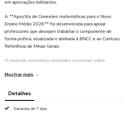
em aprovações brilhantes.
A **Apostila de Conexões matemáticas para o Novo
Ensino Médio 2026** foi desenvolvida para apoiar
professores que desejam trabalhar o componente de
forma prática, atualizada e alinhada à BNCC e ao Currículo
Referência de Minas Gerais.
O material contempla conteúdos essenciais sobre
tecnologia, cultura digital, segurança na internet, uso
Mostrar mais
consciente das redes sociais, identidade digital e proteção
de dados, sempre conectando teoria e cotidiano dos
estudantes.
Detalhes
Este produto foi pensado para facilitar o trabalho docente,
Garantia de 7 dias
oferecendo **conteúdo pronto, organizado por capítulos e
com propostas pedagógicas aplicáveis em sala de aula**.