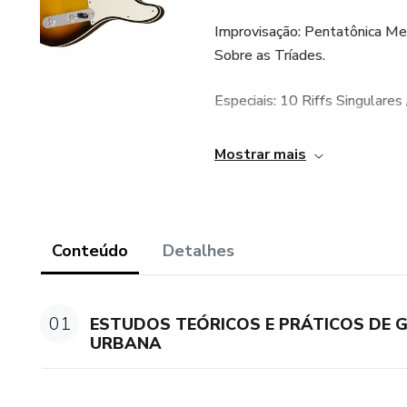
Improvisação: Pentatônica Me
Sobre as Tríades.
Especiais: 10 Riffs Singulares
Músicas analisadas (bases e/o
Mostrar mais
Pais e Filhos / Leila / Há Te
das Seis / A Montanha Mágica
Amazônica / Natália / Perfeiçã
Conteúdo
Detalhes
(Acústico MTV) / Química / 19
Metrópole / Baader Meinhof-
Contra as Nuvens / Quase Sem
01
ESTUDOS TEÓRICOS E PRÁTICOS DE G
Tão Complicado / Tempo Perdid
URBANA
Anjos.
Contém 6 aulas com duração t