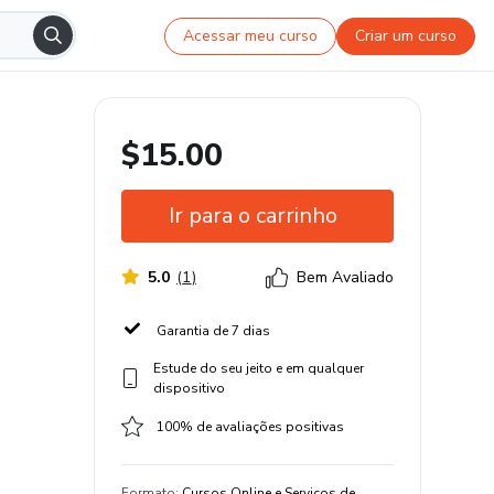
Acessar meu curso
Criar um curso
$15.00
Ir para o carrinho
5.0
(
1
)
Bem Avaliado
Garantia de 7 dias
Estude do seu jeito e em qualquer
dispositivo
100% de avaliações positivas
Formato
:
Cursos Online e Serviços de