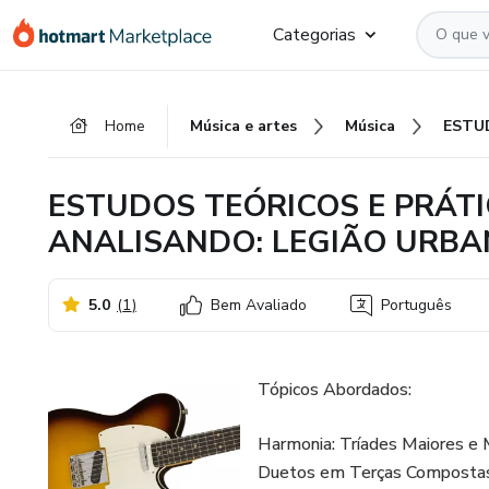
Ir
Ir
Ir
Categorias
para
para
para
o
o
o
conteúdo
pagamento
rodapé
Home
Música e artes
Música
principal
ESTUDOS TEÓRICOS E PRÁTI
ANALISANDO: LEGIÃO URB
5.0
(
1
)
Bem Avaliado
Português
Tópicos Abordados:
Harmonia: Tríades Maiores e
Duetos em Terças Compostas