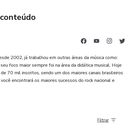
artitura e tablatura.
 conteúdo
s principais obras do artista em 4 perspectivas:
iso e estilo.
esde 2002, já trabalhou em outras áreas da música como:
o seu foco maior sempre foi na área da didática musical. Hoje
e 70 mil inscritos, sendo um dos maiores canais brasileiros
á você encontrará os maiores sucessos do rock nacional e
Filtrar