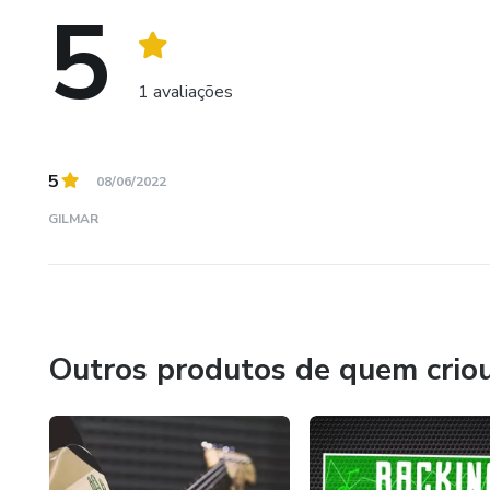
5
1 avaliações
5
08/06/2022
GILMAR
Outros produtos de quem crio