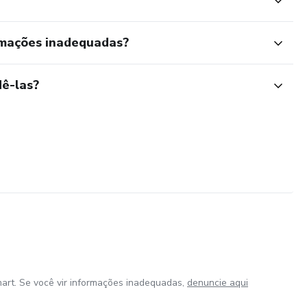
rmações inadequadas?
ê-las?
art. Se você vir informações inadequadas,
denuncie aqui