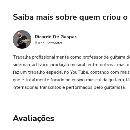
PDF com todo o conteúdo em p
Saiba mais sobre quem criou o
Nesses cursos são analisadas a
harmônico; técnica; solo/improv
Ricardo De Gaspari
8 Ano Hotmarter
Trabalha profissionalmente como professor de guitarra d
sideman, artístico, produção musical, entre outros... mas 
faz um trabalho especial no YouTube, contando com mais d
que é totalmente focado no ensino musical da guitarra, l
internacional transcritos e performados pelo guitarrista.
Avaliações