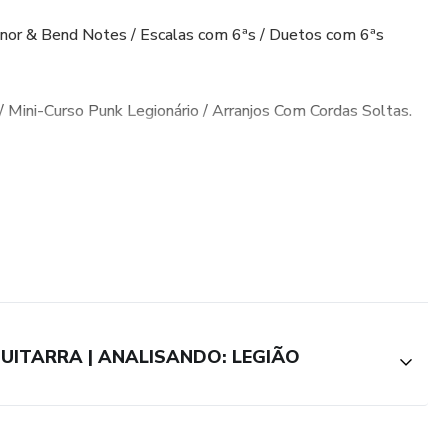
nor & Bend Notes / Escalas com 6ªs / Duetos com 6ªs
 / Mini-Curso Punk Legionário / Arranjos Com Cordas Soltas.
u solos):
mpos / Teatro dos Vampiros / As Flores do Mal / Giz / Antes
 / Mais do Mesmo / Dezesseis / Do Espírito / Conexão
o / Fábrica / Plantas Embaixo do Aquário / L'âge D'or / Índios
65 (Duas Tribos) / Geração Coca-Cola / Petróleo do Futuro /
Blues / Tédio (Com Um T Bem Grande Pra Você) / Metal
 Querer / Um Dia Perfeito / Sete Cidades / O Mundo Anda
UITARRA | ANALISANDO: LEGIÃO
o / Ainda é Cedo / Só Por Hoje / Quando o Sol Bater... / Os
otal de 3 horas, 10 minutos e 42 segundos e material em