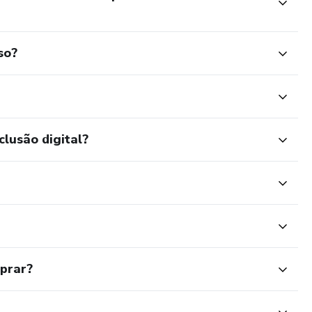
so?
clusão digital?
mprar?