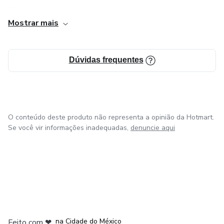
Material desenvolvido com base na bncc.
Mostrar mais
Ideal também para reforço escolar.
Conto com você. Juntos somos mais fortes.
Dúvidas frequentes
O conteúdo deste produto não representa a opinião da Hotmart.
Se você vir informações inadequadas,
denuncie aqui
em Bogotá
em Amsterdam
em Madrid
na Cidade do México
Feito com
❤