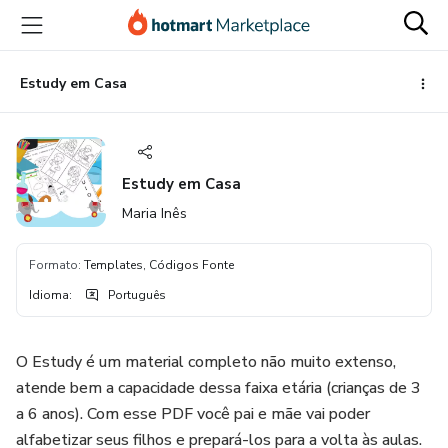
Ir
Ir
Ir
para
para
para
o
o
o
conteúdo
pagamento
rodapé
Estudy em Casa
principal
Estudy em Casa
Maria Inês
Formato
:
Templates, Códigos Fonte
Idioma
:
Português
O Estudy é um material completo não muito extenso,
atende bem a capacidade dessa faixa etária (crianças de 3
a 6 anos). Com esse PDF você pai e mãe vai poder
alfabetizar seus filhos e prepará-los para a volta às aulas.