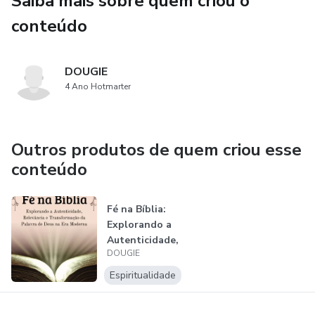
Saiba mais sobre quem criou o
conteúdo
DOUGIE
4 Ano Hotmarter
Outros produtos de quem criou esse
conteúdo
Fé na Bíblia:
Explorando a
Autenticidade,
DOUGIE
Relevância e
Trans...
Espiritualidade