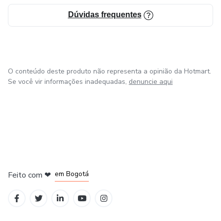
Dúvidas frequentes
O conteúdo deste produto não representa a opinião da Hotmart.
Se você vir informações inadequadas,
denuncie aqui
em Amsterdam
em Madrid
em Bogotá
Feito com
❤
em Belo Horizonte
na Cidade do México