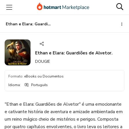
Ir
Ir
Ir
para
para
para
o
o
o
conteúdo
pagamento
rodapé
Ethan e Elara: Guardiões de Alvetor.
principal
Ethan e Elara: Guardiões de Alvetor.
DOUGIE
Formato
:
eBooks ou Documentos
Idioma
:
Português
"Ethan e Elara: Guardiões de Alvetor" é uma emocionante
e cativante história de aventura e amizade ambientada em
um reino mágico cheio de mistérios e perigos. Composta
por quatro capítulos envolventes, o livro leva os leitores a