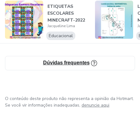
-PEDAGOGA
ETIQUETAS
ESCOLARES
MINECRAFT-2022
-MATEMÁTICA
Jacqueline Lima
J
Educacional
-PÓS-GRADUADA EM MATEMÁTICA
Dúvidas frequentes
O conteúdo deste produto não representa a opinião da Hotmart.
Se você vir informações inadequadas,
denuncie aqui