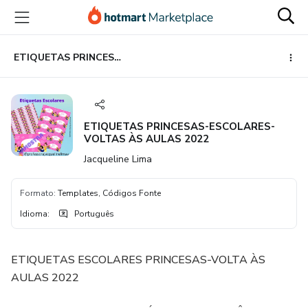
Ir
Ir
Ir
para
para
para
o
o
o
conteúdo
pagamento
rodapé
ETIQUETAS PRINCESAS-ESCOLARES-VOLTAS ÀS AULAS 2022
principal
ETIQUETAS PRINCESAS-ESCOLARES-
VOLTAS ÀS AULAS 2022
Jacqueline Lima
Formato
:
Templates, Códigos Fonte
Idioma
:
Português
ETIQUETAS ESCOLARES PRINCESAS-VOLTA ÀS
AULAS 2022