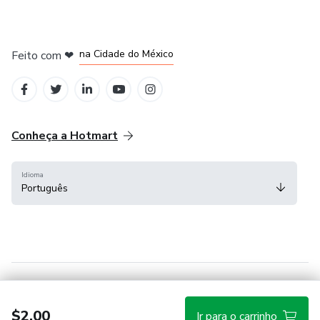
em Bogotá
em Amsterdam
em Madrid
na Cidade do México
Feito com
❤
em Belo Horizonte
Conheça a Hotmart
Idioma
Português
Central de ajuda
Termos
Privacidade
Cookies
$2.00
Ir para o carrinho