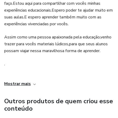
faço.Estou aqui para compartilhar com vocês minhas
experiências educacionais.Espero poder te ajudar muito em
suas aulas.E espero aprender também muito com as
experiências vivenciadas por vocês.
Assim como uma pessoa apaixonada pela educação,venho
trazer para vocês materiais lúdicos,para que seus alunos
possam viajar nessa maravilhosa forma de aprender.
.
.
Mostrar mais
Venha conhecer meu trabalho! Divirta-se!
Outros produtos de quem criou esse
PRODUZO RECURSOS E ATIVIDADES LÚDICAS PARA
conteúdo
ALUNOS DO ENSINO FUNDAMENTAL I e II.