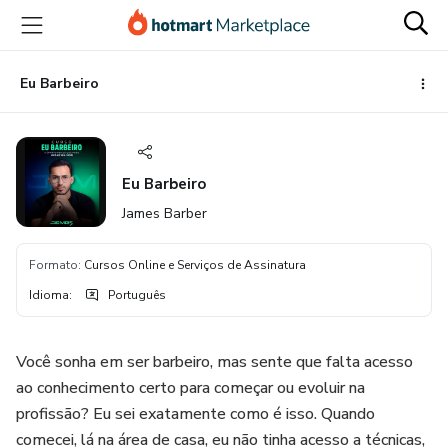
Ir
Ir
Ir
para
para
para
o
o
o
conteúdo
pagamento
rodapé
Eu Barbeiro
principal
Eu Barbeiro
James Barber
Formato
:
Cursos Online e Serviços de Assinatura
Idioma
:
Português
Você sonha em ser barbeiro, mas sente que falta acesso
ao conhecimento certo para começar ou evoluir na
profissão? Eu sei exatamente como é isso. Quando
comecei, lá na área de casa, eu não tinha acesso a técnicas,