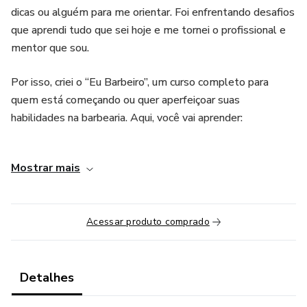
dicas ou alguém para me orientar. Foi enfrentando desafios
que aprendi tudo que sei hoje e me tornei o profissional e
mentor que sou.
Por isso, criei o “Eu Barbeiro”, um curso completo para
quem está começando ou quer aperfeiçoar suas
habilidades na barbearia. Aqui, você vai aprender:
• Os fundamentos essenciais da barbearia;
Mostrar mais
• Técnicas de cortes clássicos e modernos;
• Como criar experiências premium para seus clientes;
Acessar produto comprado
• E até dicas para empreender no mercado e crescer na
profissão.
Detalhes