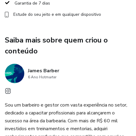
Com conteúdos práticos e diretos, você vai sair desse curso
Garantia de 7 dias
com confiança para atuar ou elevar o padrão dos seus
Estude do seu jeito e em qualquer dispositivo
serviços. O conhecimento que eu gostaria de ter recebido
lá no começo, agora está disponível para você!
Saiba mais sobre quem criou o
Invista no seu futuro e torne-se o barbeiro que sempre
sonhou.
conteúdo
James Barber
6 Ano Hotmarter
Sou um barbeiro e gestor com vasta experiência no setor,
dedicado a capacitar profissionais para alcançarem o
sucesso na área da barbearia. Com mais de R$ 60 mil
investidos em treinamentos e mentorias, adquiri