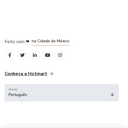
em Bogotá
em Amsterdam
em Madrid
na Cidade do México
Feito com
❤
em Belo Horizonte
Conheça a Hotmart
Idioma
Português