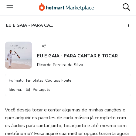
Ir
Ir
Ir
para
para
para
o
o
o
conteúdo
pagamento
rodapé
EU E GAIA - PARA CANTAR E TOCAR
principal
EU E GAIA - PARA CANTAR E TOCAR
Ricardo Pereira da Silva
Formato
:
Templates, Códigos Fonte
Idioma
:
Português
Você deseja tocar e cantar algumas de minhas canções e
quer adquirir os pacotes de cada música já completo com
os áudios para cantar junto, tocar junto e até mesmo com
metrônomo? Essa aqui é sua melhor opção. Garanta agora