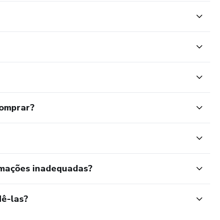
comprar?
rmações inadequadas?
ê-las?