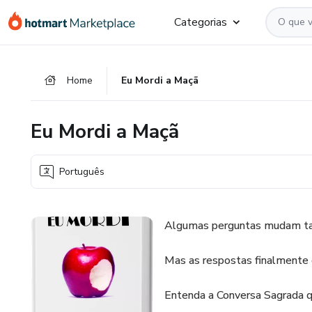
Ir
Ir
Ir
Categorias
para
para
para
o
o
o
conteúdo
pagamento
rodapé
Home
Eu Mordi a Maçã
principal
Eu Mordi a Maçã
Português
Algumas perguntas mudam tant
Mas as respostas finalmente
Entenda a Conversa Sagrada 