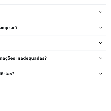
comprar?
rmações inadequadas?
ê-las?