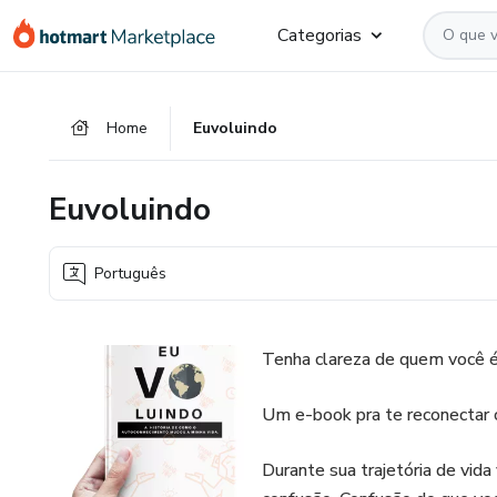
Ir
Ir
Ir
Categorias
para
para
para
o
o
o
conteúdo
pagamento
rodapé
Home
Euvoluindo
principal
Euvoluindo
Português
Tenha clareza de quem você é
Um e-book pra te reconectar 
Durante sua trajetória de vid