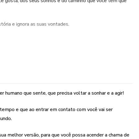
cê gosta, dos seus sonhos e do caminho que você tem que
stória e ignora as suas vontades.
 a sua essência você tem clareza de quem você é e entende
ica e é ela que faz você ter o seu valor.
ar com a sua essência, para que você tenha clareza de quem
lhar da sua história.
r humano que sente, que precisa voltar a sonhar e a agir!
u tempo e que ao entrar em contato com você vai ser
mundo.
sua melhor versão, para que você possa acender a chama de