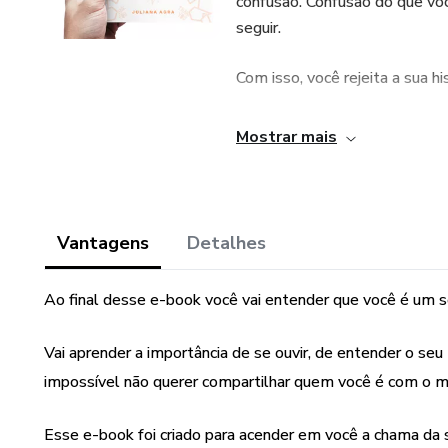
confusão. Confusão do que vo
seguir.
Com isso, você rejeita a sua hi
Quando você se reconecta com
Mostrar mais
que a sua história de vida é ún
Esse e-book é pra te reconect
você é e comece hoje a se orgu
Vantagens
Detalhes
Ao final desse e-book você vai entender que você é um se
Vai aprender a importância de se ouvir, de entender o se
impossível não querer compartilhar quem você é com o 
Esse e-book foi criado para acender em você a chama da 