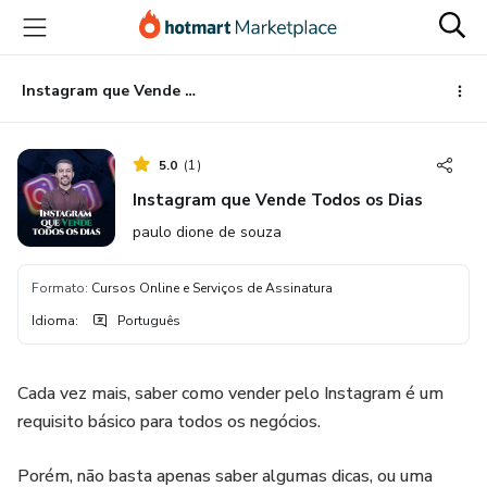
Ir
Ir
Ir
para
para
para
o
o
o
conteúdo
pagamento
rodapé
Instagram que Vende Todos os Dias
principal
5.0
(
1
)
Instagram que Vende Todos os Dias
paulo dione de souza
Formato
:
Cursos Online e Serviços de Assinatura
Idioma
:
Português
Cada vez mais, saber como vender pelo Instagram é um
requisito básico para todos os negócios.
Porém, não basta apenas saber algumas dicas, ou uma