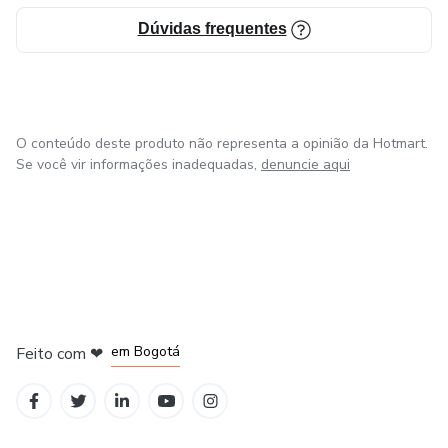
Dúvidas frequentes
O conteúdo deste produto não representa a opinião da Hotmart.
Se você vir informações inadequadas,
denuncie aqui
em Amsterdam
em Madrid
em Bogotá
Feito com
❤
em Belo Horizonte
na Cidade do México