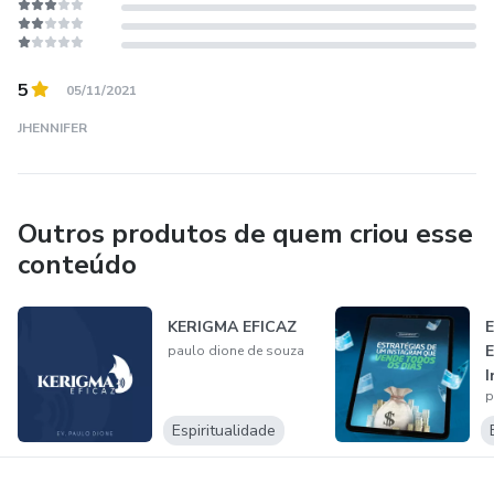
5
05/11/2021
JHENNIFER
Outros produtos de quem criou esse
conteúdo
KERIGMA EFICAZ
E
E
paulo dione de souza
I
p
V
d
Espiritualidade