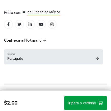
em Bogotá
em Amsterdam
em Madrid
na Cidade do México
Feito com
❤
em Belo Horizonte
Conheça a Hotmart
Idioma
Português
Central de ajuda
Termos
Privacidade
Cookies
$2.00
Ir para o carrinho
Hotmart — 2011-2026 © Todos os direitos reservados.