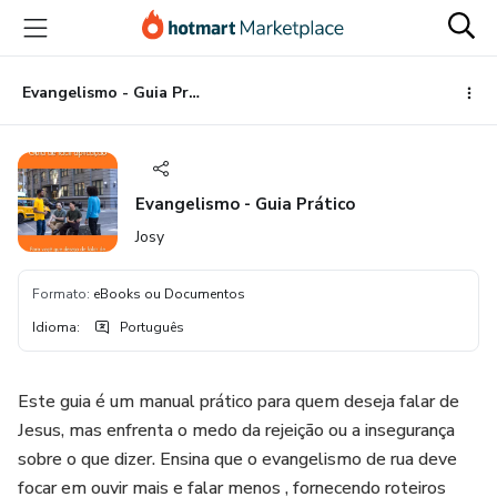
Ir
Ir
Ir
para
para
para
o
o
o
conteúdo
pagamento
rodapé
Evangelismo - Guia Prático
principal
Evangelismo - Guia Prático
Josy
Formato
:
eBooks ou Documentos
Idioma
:
Português
Este guia é um manual prático para quem deseja falar de
Jesus, mas enfrenta o medo da rejeição ou a insegurança
sobre o que dizer. Ensina que o evangelismo de rua deve
focar em ouvir mais e falar menos , fornecendo roteiros