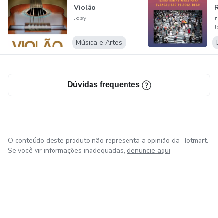
Violão
R
r
Josy
J
e
Música e Artes
Dúvidas frequentes
O conteúdo deste produto não representa a opinião da Hotmart.
Se você vir informações inadequadas,
denuncie aqui